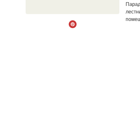
Парад
лестн
помещ