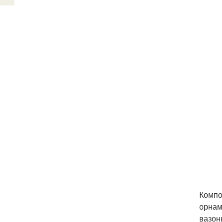
Компо
орнам
вазон