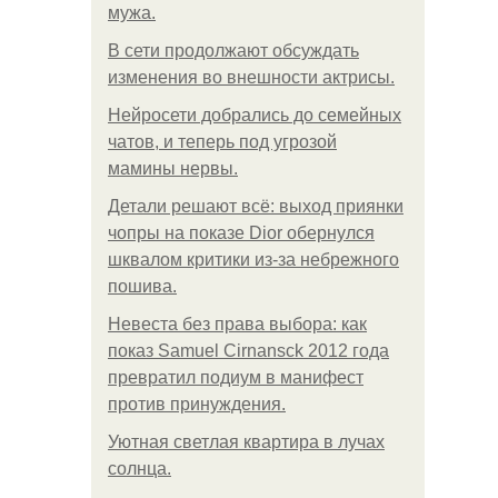
мужа.
В сети продолжают обсуждать
изменения во внешности актрисы.
Нейросети добрались до семейных
чатов, и теперь под угрозой
мамины нервы.
Детали решают всё: выход приянки
чопры на показе Dior обернулся
шквалом критики из-за небрежного
пошива.
Невеста без права выбора: как
показ Samuel Cirnansck 2012 года
превратил подиум в манифест
против принуждения.
Уютная светлая квартира в лучах
солнца.