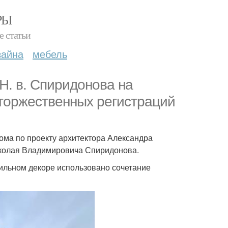
РЫ
е статьи
зайна
мебель
Н. в. Спиридонова на
торжественных регистраций
дома по проекту архитектора Александра
иколая Владимировича Спиридонова.
бильном декоре использовано сочетание