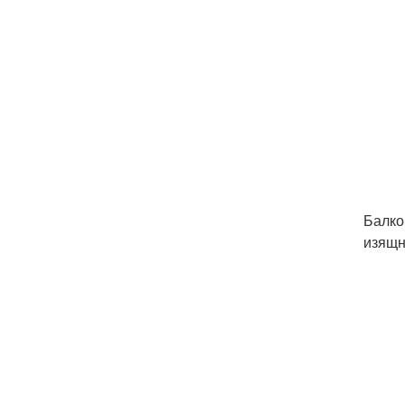
Балко
изящн