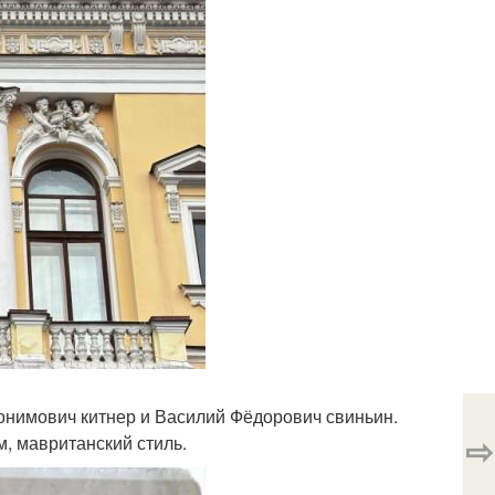
нимович китнер и Василий Фёдорович свиньин.
⇨
м, мавританский стиль.