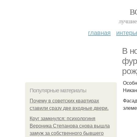
В
лучшие 
главная
интерь
В н
фур
рож
Особн
Никан
Популярные материалы
Фасад
Почему в советских квартирах
элеме
ставили сразу две входные двери.
Круг замкнулся: психологиня
Вероника Степанова снова вышла
замуж за собственного бывшего