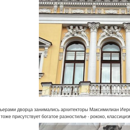
ьерами дворца занимались архитекторы Максимилиан Иеро
 тоже присутствует богатое разностилье - рококо, классициз