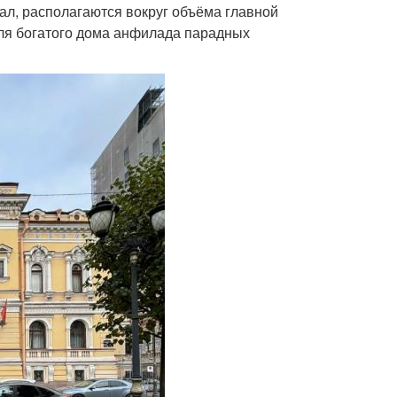
ал, располагаются вокруг объёма главной
ля богатого дома анфилада парадных