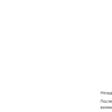
Незад
После
велик