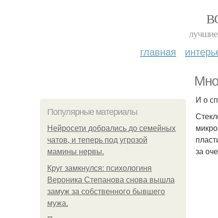
В
лучшие 
главная
интерь
Мно
И о с
Популярные материалы
Стекл
микро
Нейросети добрались до семейных
пласт
чатов, и теперь под угрозой
за оч
мамины нервы.
Круг замкнулся: психологиня
Вероника Степанова снова вышла
замуж за собственного бывшего
мужа.