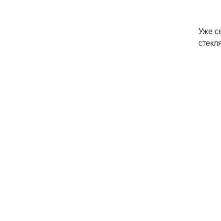
Уже с
стекл