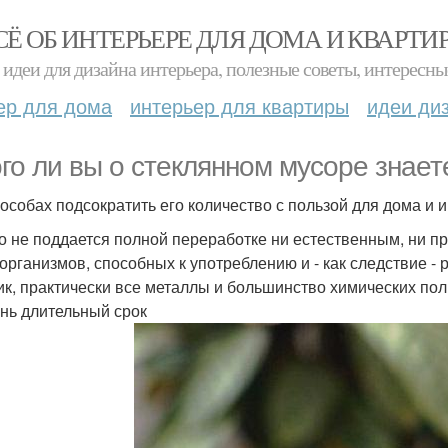
СЁ ОБ ИНТЕРЬЕРЕ ДЛЯ ДОМА И КВАРТИ
идеи для дизайна интерьера, полезные советы, интересны
ер для дома
интерьер для квартиры
идеи ди
го ли вы о стеклянном мусоре знает
пособах подсократить его количество с пользой для дома и 
о не поддается полной переработке ни естественным, ни 
организмов, способных к употреблению и - как следствие - 
ик, практически все металлы и большинство химических пол
ень длительный срок