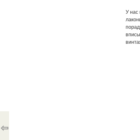
У нас
лакон
порад
вписы
винта
⇦