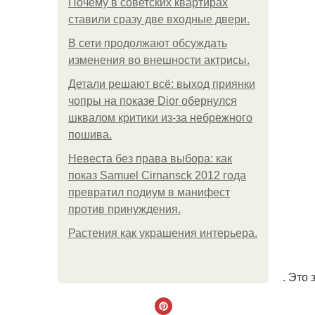
Почему в советских квартирах
ставили сразу две входные двери.
В сети продолжают обсуждать
изменения во внешности актрисы.
Детали решают всё: выход приянки
чопры на показе Dior обернулся
шквалом критики из-за небрежного
пошива.
Невеста без права выбора: как
показ Samuel Cirnansck 2012 года
превратил подиум в манифест
против принуждения.
Растения как украшения интерьера.
. Это