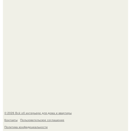
Среди сосен. Этот дом словно вырос среди деревьев, и
жизнь здесь течет в собственном ритме - спокойно, без
спешки и лишнего шума.
Откуда у дизайнера так много идей?
© 2026 Всё об интерьере для дома и квартиры
Контакты
Пользовательское соглашение
Политика конфидециальности