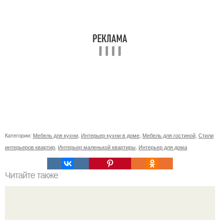
Категории:
Мебель для кухни
,
Интерьер кухни в доме
,
Мебель для гостиной
,
Стили
интерьеров квартир
,
Интерьер маленькой квартиры
,
Интерьер для дома
Читайте также