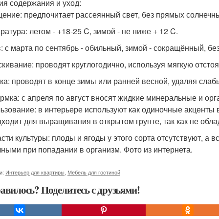
ия содержания и уход:
ение: предпочитает рассеянный свет, без прямых солнечны
атура: летом - +18-25 C, зимой - не ниже + 12 C.
: с марта по сентябрь - обильный, зимой - сокращённый, бе
кивание: проводят круглогодично, используя мягкую отсто
ка: проводят в конце зимы или ранней весной, удаляя сла
рмка: с апреля по август вносят жидкие минеральные и ор
ьзование: в интерьере используют как одиночные акценты в
дходит для выращивания в открытом грунте, так как не обл
асти культуры: плоды и ягоды у этого сорта отсутствуют, а 
чными при попадании в организм. Фото из интернета.
и:
Интерьер для квартиры
,
Мебель для гостиной
авилось? Поделитесь с друзьями!