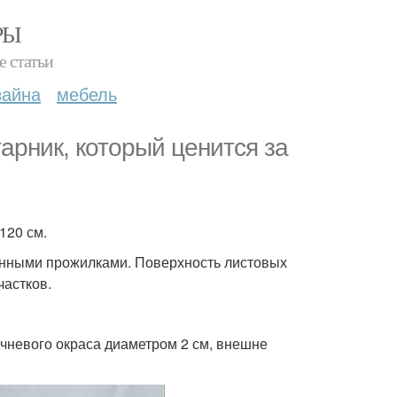
РЫ
е статьи
зайна
мебель
тарник, который ценится за
120 см.
енными прожилками. Поверхность листовых
частков.
чневого окраса диаметром 2 см, внешне