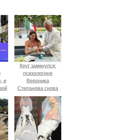
Круг замкнулся:
о
психологиня
, и
Вероника
зой
Степанова снова
ы.
вышла замуж за
собственного
бывшего мужа.