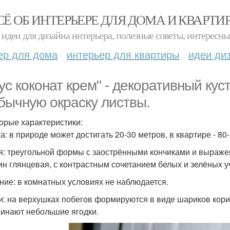
СЁ ОБ ИНТЕРЬЕРЕ ДЛЯ ДОМА И КВАРТИ
идеи для дизайна интерьера, полезные советы, интересны
ер для дома
интерьер для квартиры
идеи ди
ус коконат крем" - декоративный кус
бычную окраску листвы.
орые характеристики:
а: в природе может достигать 20-30 метров, в квартире - 80-
я: треугольной формы с заострёнными кончиками и выраж
ин глянцевая, с контрастным сочетанием белых и зелёных у
ние: в комнатных условиях не наблюдается.
и: на верхушках побегов формируются в виде шариков кори
инают небольшие ягодки.