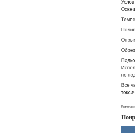
Услов
Освещ
Темпер
Полив
Опрыс
Обрез
Подко
Испол
не по
Все ч
токси
Категори
Понр