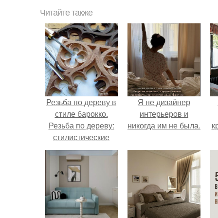
Читайте также
Резьба по дереву в
Я не дизайнер
стиле барокко.
интерьеров и
Резьба по дереву:
никогда им не была.
к
стилистические
направления и
характерные узоры.