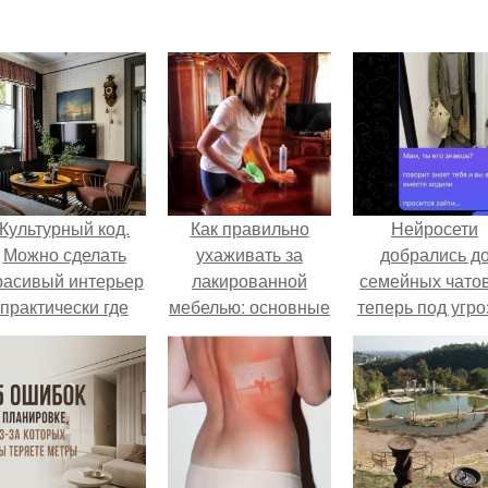
Культурный код.
Как правильно
Нейросети
Можно сделать
ухаживать за
добрались д
расивый интерьер
лакированной
семейных чатов
практически где
мебелью: основные
теперь под угро
угодно.
советы и
мамины нерв
рекомендации