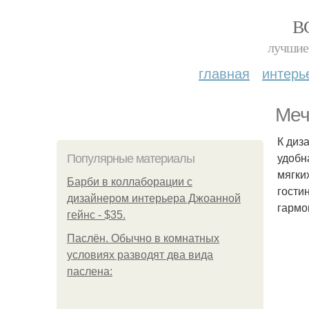
В
лучшие 
главная
интерь
Меч
К диз
удобн
Популярные материалы
мягки
Барби в коллаборации с
гости
дизайнером интерьера Джоанной
гармо
гейнс - $35.
Паслён. Обычно в комнатных
условиях разводят два вида
паслена: