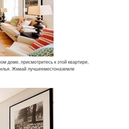
ном доме, присмотритесь к этой квартире,
 жилья. Жкмай лучшееместоназемле