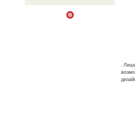
. Лиш
возмо
дизай