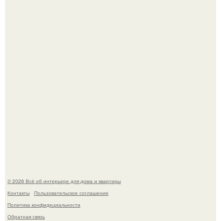
Литературная Москва. Дома - музеи писателей.
Кёнигсберг. Интерьер дома студенческого братства
"Германия".
© 2026 Всё об интерьере для дома и квартиры
Контакты
Пользовательское соглашение
Политика конфидециальности
Обратная связь