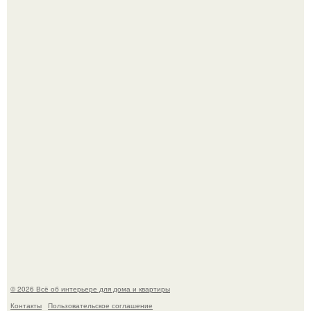
Детали решают всё: выход приянки чопры на показе Dior
обернулся шквалом критики из-за небрежного пошива.
Сокровища из Hoff.
© 2026 Всё об интерьере для дома и квартиры
Контакты
Пользовательское соглашение