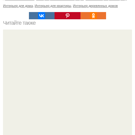
Интерьер для дома
,
Интерьер для квартиры
,
Интерьер деревянных домов
Читайте также
Чудесная квартира на последнем этаже старого дома в
Швеции.