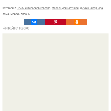
Категории:
Стили интерьеров квартир
,
Мебель для гостиной
,
Дизайн интерьера
дома
,
Мебель диваны
Читайте также
Сколько сохнут обои на флизелиновой основе после
поклейки. Когда высохнет клей?