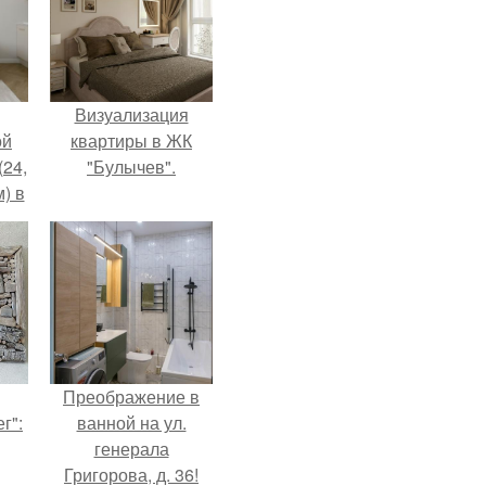
Визуализация
ой
квартиры в ЖК
(24,
"Булычев".
) в
Преображение в
г":
ванной на ул.
генерала
Григорова, д. 36!