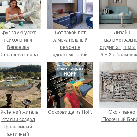
Круг замкнулся:
Вот такой вот
Дизайн
психологиня
замечательный
малометражн
Вероника
ремонт в
студии 21, 1 м 2 
Степанова снова
однокомнтаной
9 м 2 с балконом
вышла замуж за
квартире нашей
Краснодаре.
собственного
подписчицы.
бывшего мужа.
69-Летний житель
Сокровища из Hoff.
Эко - панно
Италии создал
"Песочный Бере
фальшивый
античный