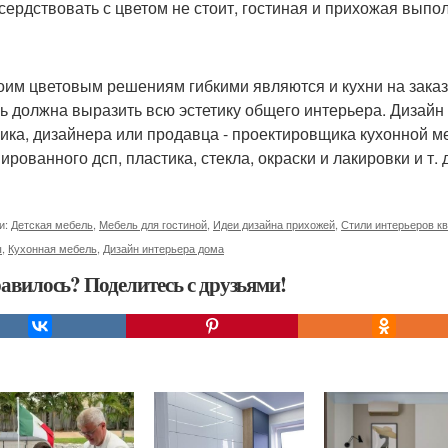
сердствовать с цветом не стоит, гостиная и прихожая выпо
оим цветовым решениям гибкими являются и кухни на заказ
ь должна выразить всю эстетику общего интерьера. Дизайн
чика, дизайнера или продавца - проектировщика кухонной 
рованного дсп, пластика, стекла, окраски и лакировки и т. д
и:
Детская мебель
,
Мебель для гостиной
,
Идеи дизайна прихожей
,
Стили интерьеров к
ы
,
Кухонная мебель
,
Дизайн интерьера дома
авилось? Поделитесь с друзьями!