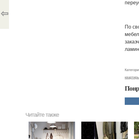
переу
⇦
По св
мебел
заказ
ламини
Категори
квартир
Понр
Читайте также