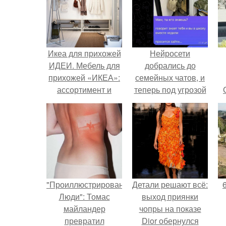
Икеа для прихожей
Нейросети
ИДЕИ. Мебель для
добрались до
прихожей «ИКЕА»:
семейных чатов, и
ассортимент и
теперь под угрозой
функциональные
мамины нервы.
особенности
"Проиллюстрированные
Детали решают всё:
Люди": Томас
выход приянки
майландер
чопры на показе
превратил
Dior обернулся