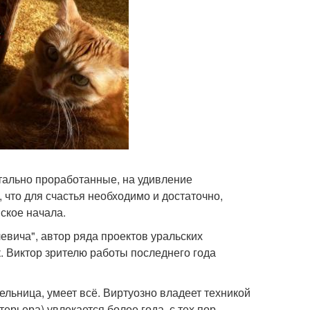
тально проработанные, на удивление
что для счастья необходимо и достаточно,
ское начала.
евича", автор ряда проектов уральских
 Виктор зрителю работы последнего года
ельница, умеет всё. Виртуозно владеет техникой
ерьера) увлекается более года, с тех пор