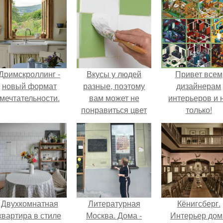
Дримскроллинг -
Вкусы у людей
Привет всем
новый формат
разные, поэтому
дизайнерам
мечтательности.
вам может не
интерьеров и 
понравиться цвет
только!
керамической
плитки, которая
досталась вам от
прежних хозяев
квартиры.
Двухкомнатная
Литературная
Кёнигсберг.
квартира в стиле
Москва. Дома -
Интерьер дом