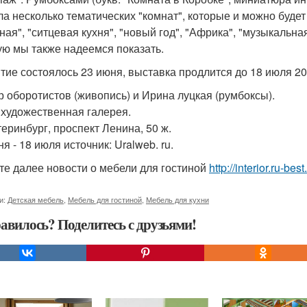
ла несколько тематических "комнат", которые и можно будет 
иная", "ситцевая кухня", "новый год", "Африка", "музыкальн
ую мы также надеемся показать.
тие состоялось 23 июня, выставка продлится до 18 июля 201
р оборотистов (живопись) и Ирина луцкая (румбоксы).
 художественная галерея.
теринбург, проспект Ленина, 50 ж.
я - 18 июля источник: Uralweb. ru.
те далее новости о мебели для гостиной
http://interior.ru-b
и:
Детская мебель
,
Мебель для гостиной
,
Мебель для кухни
авилось? Поделитесь с друзьями!