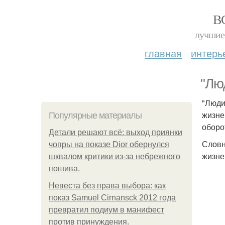
В
лучшие 
главная
интерь
"Лю
"Люди
жизне
Популярные материалы
оборо
Детали решают всё: выход приянки
Словн
чопры на показе Dior обернулся
жизне
шквалом критики из-за небрежного
пошива.
Невеста без права выбора: как
показ Samuel Cirnansck 2012 года
превратил подиум в манифест
против принуждения.