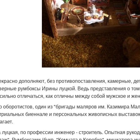
екрасно дополняют, без противопоставления, камерные, де
верные румбоксы Ирины луцкой. Ведь представления о том, 
 сильно отличаться, как отличны между собой мужское и жен
р оборотистов, один из "бригады маляров им. Казимира Мал
триальных биеннале и персональных живописных выставок.
агает.
 луцкая, по профессии инженер - строитель. Опытная рукод
паж". Румбоксами (букв. "Комната в Коробке", миниатюра инт