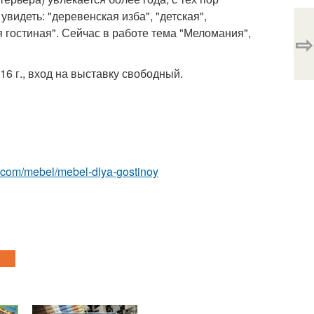
увидеть: "деревенская изба", "детская",
ая гостиная". Сейчас в работе тема "Меломания",
⇨
6 г., вход на выставку свободный.
est.com/mebel/mebel-dlya-gostinoy