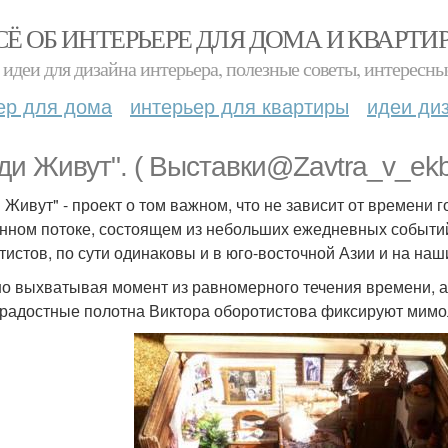
СЁ ОБ ИНТЕРЬЕРЕ ДЛЯ ДОМА И КВАРТИ
идеи для дизайна интерьера, полезные советы, интересны
ер для дома
интерьер для квартиры
идеи ди
ди Живут". ( Выставки@Zavtra_v_ekb
 Живут" - проект о том важном, что не зависит от времени
нном потоке, состоящем из небольших ежедневных событий,
тистов, по сути одинаковы и в юго-восточной Азии и на наши
о выхватывая момент из равномерного течения времени, а
радостные полотна Виктора оборотистова фиксируют мимол