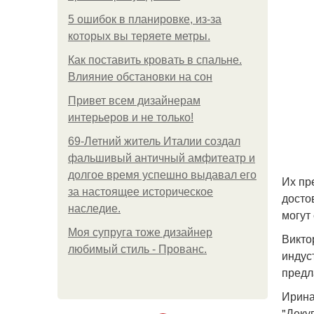
5 ошибок в планировке, из-за
которых вы теряете метры.
Как поставить кровать в спальне.
Влияние обстановки на сон
Привет всем дизайнерам
интерьеров и не только!
69-Летний житель Италии создал
фальшивый античный амфитеатр и
долгое время успешно выдавал его
Их пр
за настоящее историческое
досто
наследие.
могут
Моя супруга тоже дизайнер
Викто
любимый стиль - Прованс.
индус
предл
Ирина
"Деку