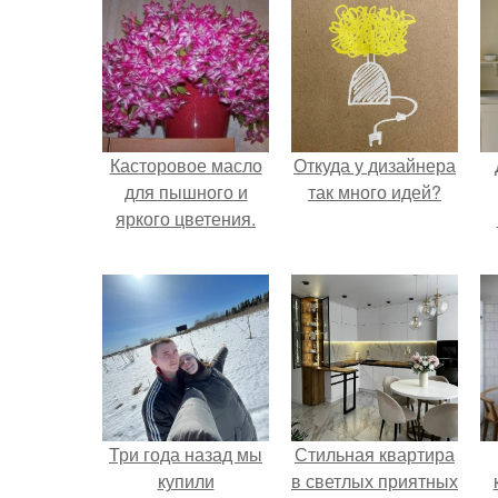
Касторовое масло
Откуда у дизайнера
для пышного и
так много идей?
яркого цветения.
Три года назад мы
Стильная квартира
купили
в светлых приятных