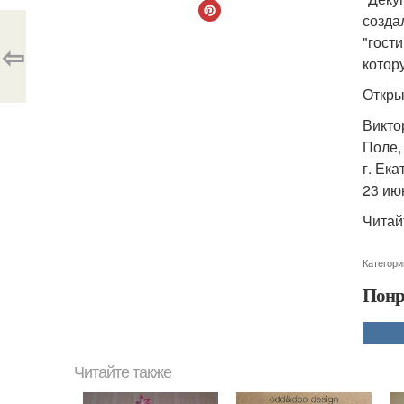
созда
"гост
⇦
котор
Откры
Викто
Поле,
г. Ека
23 июн
Читай
Категори
Понр
Читайте также