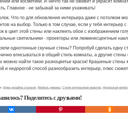
ений или косметики. И ничто так не оживит и украсит комнат
ть. Главное - не забывай за ними ухаживать!
толок. Что-то для обновления интерьера даже с потолком м
нтов на выбор. Только в том случае, если у тебя интерьер с
ок в цвет этой стены или наклеить обои с изображением гол
альные светильники - проекторы или люминесцентные накле
доели однотонные скучные стены? Попробуй сделать одну ст
нично вписываться в общий стиль комнаты, а другие стены 
х можно найти такое разноцветье красок! Крашеные стены 
ой и недорогой способ разнообразить интерьер, плюс сюжет
и:
Идеи дизайна спальни
,
Мебель диваны
,
Стили интерьеров квартир
,
Недорогая мебе
авилось? Поделитесь с друзьями!