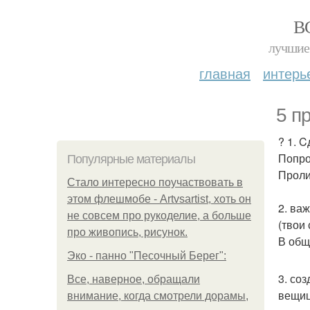
В
лучшие 
главная
интерь
5 п
? 1. 
Попро
Популярные материалы
Проли
Стало интересно поучаствовать в
этом флешмобе - Artvsartist, хоть он
2. ва
не совсем про рукоделие, а больше
(твои
про живопись, рисунок.
В общ
Эко - панно "Песочный Берег":
3. со
Все, наверное, обращали
вещиц
внимание, когда смотрели дорамы,