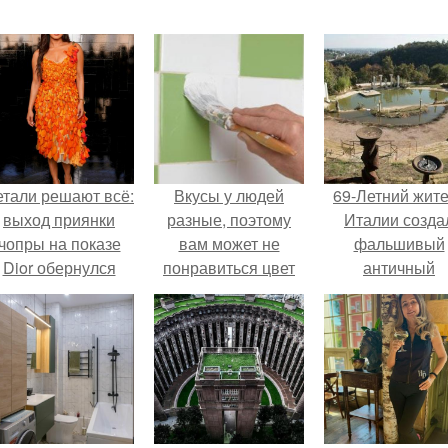
етали решают всё:
Вкусы у людей
69-Летний жит
выход приянки
разные, поэтому
Италии созда
чопры на показе
вам может не
фальшивый
Dior обернулся
понравиться цвет
античный
шквалом критики
керамической
амфитеатр и
из-за небрежного
плитки, которая
долгое врем
пошива.
досталась вам от
успешно выда
прежних хозяев
его за настоящ
квартиры.
историческо
наследие.