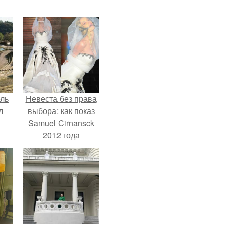
ель
Невеста без права
л
выбора: как показ
Samuel Cirnansck
2012 года
превратил подиум
я
в манифест против
вал
принуждения.
ее
е