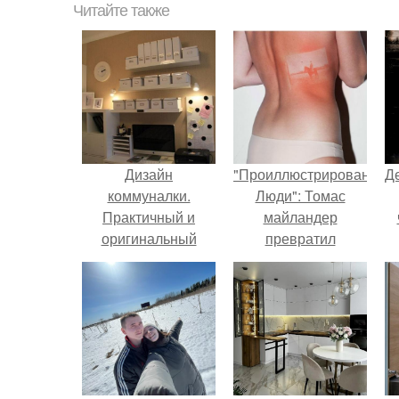
Читайте также
Дизайн
"Проиллюстрированные
Д
коммуналки.
Люди": Томас
Практичный и
майландер
оригинальный
превратил
дизайн комнаты в
солнечные ожоги в
КОММУНАЛКЕ.
арт - объект.