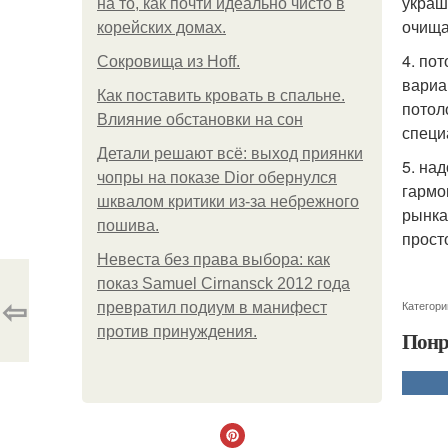
украш
на то, как почти идеально чисто в
очища
корейских домах.
4. по
Сокровища из Hoff.
вариа
Как поставить кровать в спальне.
потол
Влияние обстановки на сон
специ
Детали решают всё: выход приянки
5. на
чопры на показе Dior обернулся
гармо
шквалом критики из-за небрежного
рынка
пошива.
прост
Невеста без права выбора: как
показ Samuel Cirnansck 2012 года
⇦
Категори
превратил подиум в манифест
против принуждения.
Понр