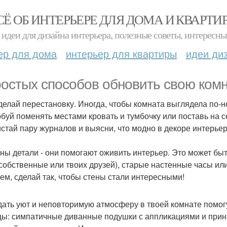
СЁ ОБ ИНТЕРЬЕРЕ ДЛЯ ДОМА И КВАРТИ
идеи для дизайна интерьера, полезные советы, интересны
ер для дома
интерьер для квартиры
идеи ди
ростых способов обновить свою комн
Cделай перестановку. Иногда, чтобы комната выглядела по-н
буй поменять местами кровать и тумбочку или поставь на се
стай пару журналов и выясни, что модно в декоре интерье
жны детали - они помогают оживить интерьер. Это может быт
 собственные или твоих друзей), старые настенные часы ил
ем, сделай так, чтобы стены стали интересными!
здать уют и неповторимую атмосферу в твоей комнате помо
ы: симпатичные диванные подушки с аппликациями и прин