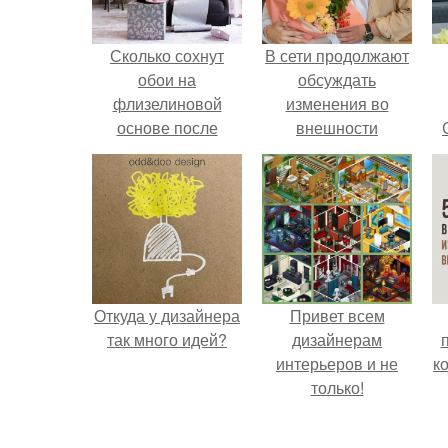
Сколько сохнут
В сети продолжают
обои на
обсуждать
флизелиновой
изменения во
основе после
внешности
поклейки. Когда
актрисы.
высохнет клей?
Откуда у дизайнера
Привет всем
так много идей?
дизайнерам
интерьеров и не
к
только!