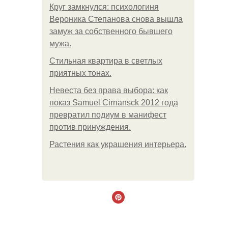
Круг замкнулся: психологиня
Вероника Степанова снова вышла
замуж за собственного бывшего
мужа.
Стильная квартира в светлых
приятных тонах.
Невеста без права выбора: как
показ Samuel Cirnansck 2012 года
превратил подиум в манифест
против принуждения.
Растения как украшения интерьера.