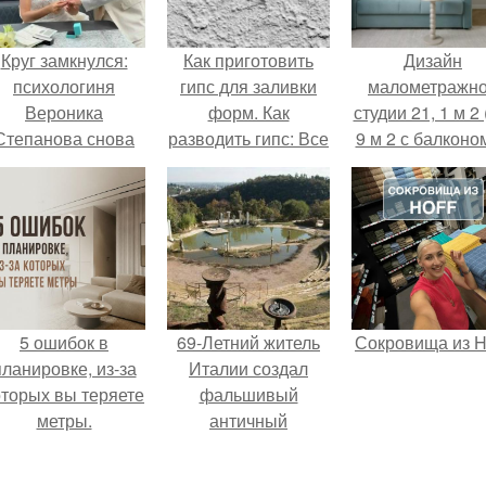
Круг замкнулся:
Как приготовить
Дизайн
психологиня
гипс для заливки
малометражн
Вероника
форм. Как
студии 21, 1 м 2 
Степанова снова
разводить гипс: Все
9 м 2 с балконом
вышла замуж за
о приготовлении
Краснодаре.
собственного
идеального
бывшего мужа.
раствора
5 ошибок в
69-Летний житель
Сокровища из Ho
планировке, из-за
Италии создал
оторых вы теряете
фальшивый
метры.
античный
амфитеатр и
долгое время