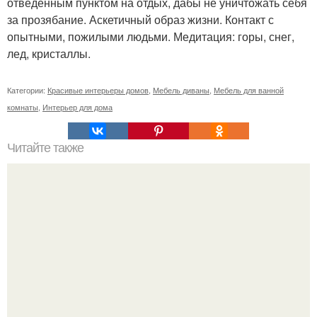
отведенным пунктом на отдых, дабы не уничтожать себя
за прозябание. Аскетичный образ жизни. Контакт с
опытными, пожилыми людьми. Медитация: горы, снег,
лед, кристаллы.
Категории:
Красивые интерьеры домов
,
Мебель диваны
,
Мебель для ванной
комнаты
,
Интерьер для дома
Читайте также
? 10. Ежедневных хитростей, позволяющих никогда не
делать уборку?