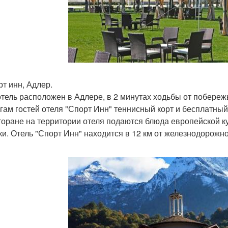
рт инн, Адлер.
отель расположен в Адлере, в 2 минутах ходьбы от побережь
угам гостей отеля "Спорт Инн" теннисный корт и бесплатный 
торане на территории отеля подаются блюда европейской ку
ки. Отель "Спорт Инн" находится в 12 км от железнодорожн