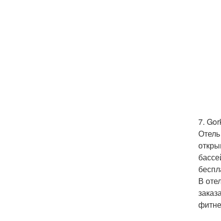
7. Gor
Отель
откры
бассе
беспл
В оте
заказ
фитне