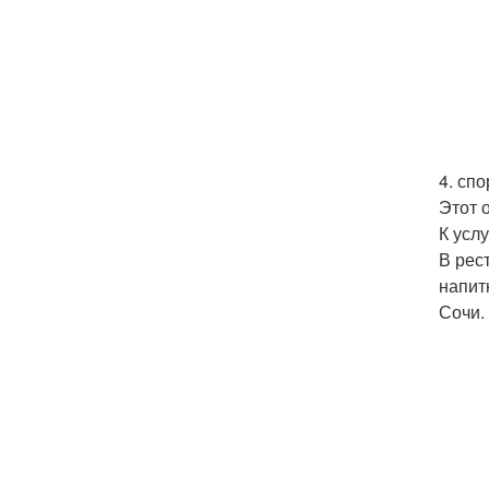
4. спо
Этот 
К усл
В рес
напит
Сочи.