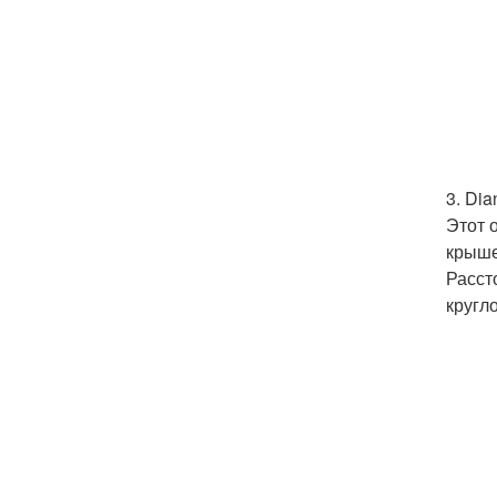
3. Dia
Этот 
крыше
Расст
кругл