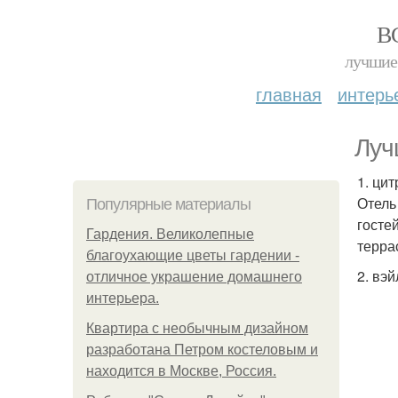
В
лучшие 
главная
интерь
Луч
1. цит
Отель
Популярные материалы
госте
Гардения. Великолепные
терра
благоухающие цветы гардении -
2. вэй
отличное украшение домашнего
интерьера.
Квартира с необычным дизайном
разработана Петром костеловым и
находится в Москве, Россия.