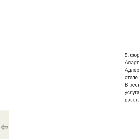
5. фо
Апарт
Адлер
отеле
В рес
услуг
расст
⇦