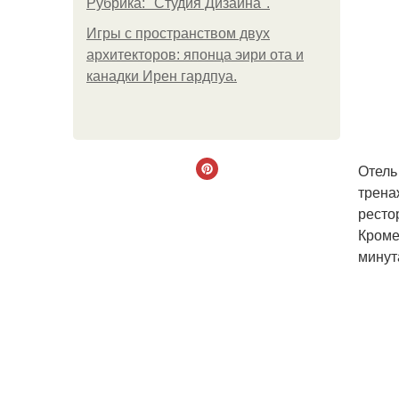
Рубрика: "Студия Дизайна".
Игры с пространством двух
архитекторов: японца эири ота и
канадки Ирен гардпуа.
Отель
трена
ресто
Кроме
минут