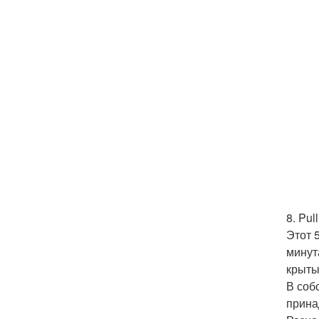
8. Pu
Этот 
минут
крыты
В соб
прина