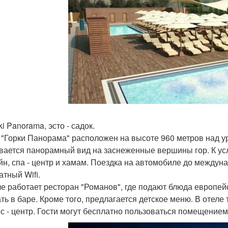
ki Panorama, эсто - садок.
 "Горки Панорама" расположен на высоте 960 метров над у
вается панорамный вид на заснеженные вершины гор. К ус
йн, спа - центр и хамам. Поездка на автомобиле до междун
атный Wifi.
ле работает ресторан "Романов", где подают блюда европе
ать в баре. Кроме того, предлагается детское меню. В отеле 
с - центр. Гости могут бесплатно пользоваться помещение