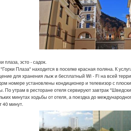
ки плаза, эсто - садок.
 "Горки Плаза" находится в поселке красная поляна. К услуга
ение для хранения лыж и бесплатный Wi - Fi на всей терри
дом номере установлены кондиционер и телевизор с плоск
ы. По утрам в ресторане отеля сервируют завтрак "Шведск
льких минутах ходьбы от отеля, а поездка до международно
т 40 минут.