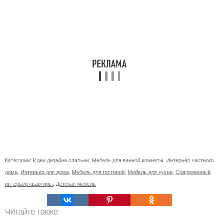
Категории:
Идеи дизайна спальни
,
Мебель для ванной комнаты
,
Интерьер частного
дома
,
Интерьер для дома
,
Мебель для гостиной
,
Мебель для кухни
,
Современный
интерьер квартиры
,
Детская мебель
Читайте также