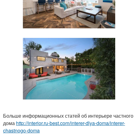
Больше информационных статей об интерьере частного
дома
http://interior.ru-best.com/interer-dlya-doma/interer-
chastnogo-doma