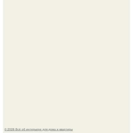
Дримскроллинг - новый формат мечтательности.
"Проиллюстрированные Люди": Томас майландер
превратил солнечные ожоги в арт - объект.
© 2026 Всё об интерьере для дома и квартиры