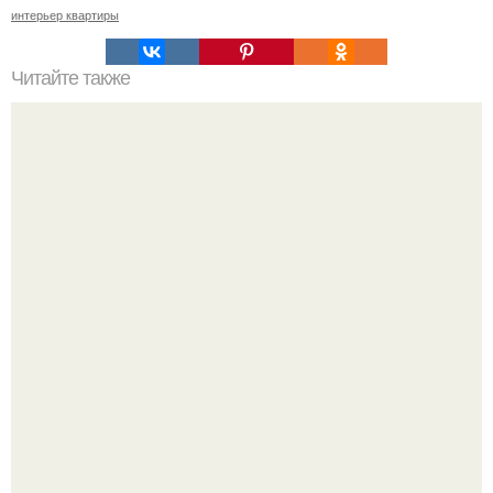
интерьер квартиры
Читайте также
Осенние поделки из природного материала своими
руками. Подготовка природных материалов для поделок