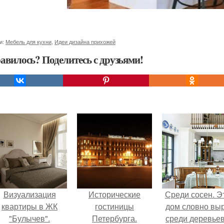
и:
Мебель для кухни
,
Идеи дизайна прихожей
авилось? Поделитесь с друзьями!
Визуализация
Исторические
Среди сосен. Э
квартиры в ЖК
гостиницы
дом словно вы
"Булычев".
Петербурга.
среди деревьев