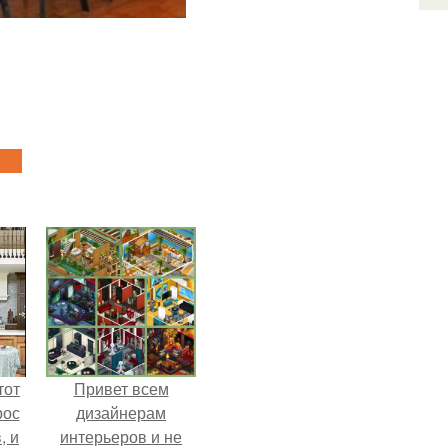
тот
Привет всем
рос
дизайнерам
, и
интерьеров и не