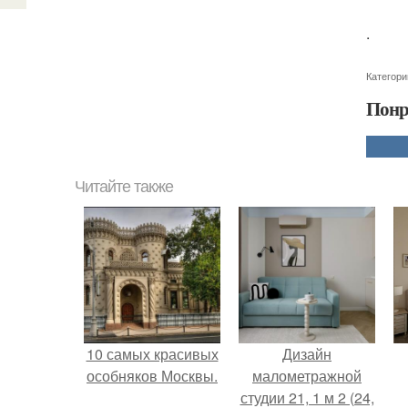
.
Категори
Понр
Читайте также
10 самых красивых
Дизайн
особняков Москвы.
малометражной
студии 21, 1 м 2 (24,