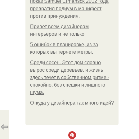
показ Samuel Cirnansck 2012 года
превратил подиум в манифест
против принуждения.
Привет всем дизайнерам
интерьеров и не только!
5 ошибок в планировке, из-за
которых вы теряете метры.
Среди сосен. Этот дом словно
вырос среди деревьев, и жизнь
здесь течет в собственном ритме -
спокойно, без спешки и лишнего
шума.
Откуда у дизайнера так много идей?
⇦