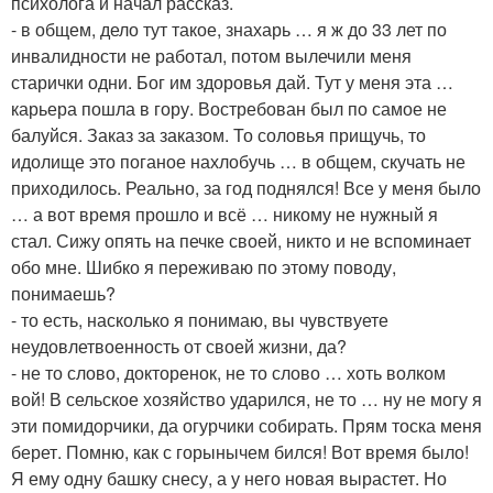
психолога и начал рассказ.
- в общем, дело тут такое, знахарь … я ж до 33 лет по
инвалидности не работал, потом вылечили меня
старички одни. Бог им здоровья дай. Тут у меня эта …
карьера пошла в гору. Востребован был по самое не
балуйся. Заказ за заказом. То соловья прищучь, то
идолище это поганое нахлобучь … в общем, скучать не
приходилось. Реально, за год поднялся! Все у меня было
… а вот время прошло и всё … никому не нужный я
стал. Сижу опять на печке своей, никто и не вспоминает
обо мне. Шибко я переживаю по этому поводу,
понимаешь?
- то есть, насколько я понимаю, вы чувствуете
неудовлетвоенность от своей жизни, да?
- не то слово, докторенок, не то слово … хоть волком
вой! В сельское хозяйство ударился, не то … ну не могу я
эти помидорчики, да огурчики собирать. Прям тоска меня
берет. Помню, как с горынычем бился! Вот время было!
Я ему одну башку снесу, а у него новая вырастет. Но