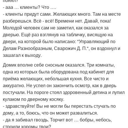
понял?
- ааа … клиенты? Что ….
- клиенты придут сами. Желающих много. Там на месте
разберешься. Всё - всё! Времени нет. Давай, пока!
Молодой человек сам не заметил, как оказался за
дверью. Ещё раз взглянув на табличку, висящую на
двери, на которой было написано: "Управляющий по
Делам Разнообразным, Сварожич Д. П.", он вздохнул и
зашагал к выходу.
Домик вполне себе сносным оказался. Три комнаты,
одна из которых была оборудована под кабинет для
приёма желающих, небольшая кухня. Все чисто и
аккуратно. Не успел он закончить осмотр, как в дверь
постучали. На пороге стоял здоровенный детина и лупил
кулаком по дверному косяку.
- здравствуйте! Вы не могли бы перестать стучать по
дому, а то, боюсь, что он может развалиться.
- да я забивал гвоздь. Торчит вот … бобры, небось,
строили хоромы твои?