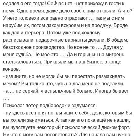
одолел я его тогда! Сейчас нет - нет прихожу в гости к
нему. Одно время, даже дело своё с ним открыли. А что?
У него головехи все равно отрастают … так мы с ним
нарубим их, потом лаком вскроем и на продажу. Вроде
как для интерьера. Потом уже под хохлому
расписывали, подарочные варианты делали. В общем,
безотходное производство. Но все не то …. Другая у
меня судьба. Не моё это …. Да и горыныч на мигрень
стал жаловаться. Прикрыли мы наш бизнес, в конце
концов.
- извините, но не могли бы вы перестать размахивать
мечом? Вы только что, чуть на два меня не поделили.
- а … не серчай, я вспыльчивый больно. Иногда бывает
….
Психолог потер подбородок и задумался.
- ну здесь все понятно, вы ищите себя, дело, которым бы
вы хотели заниматься. А так как его пока ещё не нашли,
вы чувствуете некоторый психологический дискомфорт.
Ну что я могу вам посоветовать? Для начала вам нужно