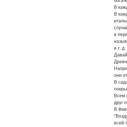
богач
В каж
В каж
италь
случа
в пер
назыв
и т. д.
Давай
Древн
Напри
они о
В сад
покры
Всем 
друг 
В Фив
"Возд
всей 