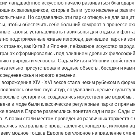
сии ландшафтное искусство начало развиваться благодаря
няшних заповедников, которые были густо населены разли
копытными. Но создавались эти парки отнюдь не для защиты
сы, чтобы обеспечить себе больший комфорт в процессе охо
чные газоны, устанавливать павильоны для отдыха и фонт
атно подстриженные живые изгороди, делившие парк на зо
их странах, как Китай и Япония, пейзажное искусство зарод
странах сформировались под влиянием древних философий 
нию природы и человека. Садам Китая и Японии свойственн
бязательно присутствовали водные объекты, беседки и камн
средневековья и нового времени.
 возрождения XIV - XVI веков стала неким рубежом в форм
 появилось обилие скульптур, создавались целые скульпту
орослые кустарники, создавались искусственные водоёмы.
i веке в моде были классические регулярные парки с прям
 же время в Европе разделились понятия сад и парк. Сады 
а. А парки стали местом проведения различных торжеств с
ивались театральные представления, концерты, иллюминац
ii веку модное тогда в Европе регулярное направление см