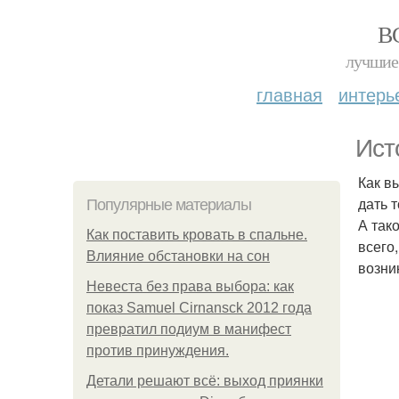
В
лучшие 
главная
интерь
Ист
Как в
дать т
Популярные материалы
А так
Как поставить кровать в спальне.
всего
Влияние обстановки на сон
возни
Невеста без права выбора: как
показ Samuel Cirnansck 2012 года
превратил подиум в манифест
против принуждения.
Детали решают всё: выход приянки