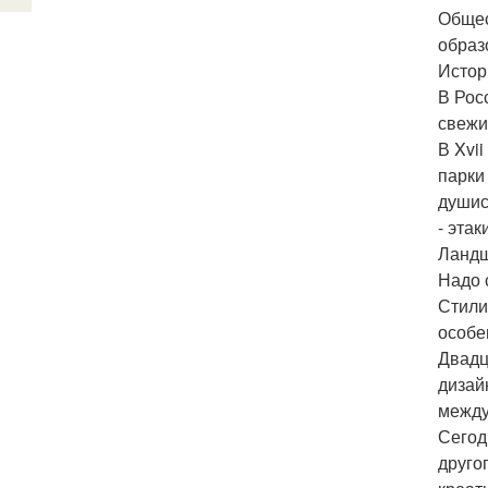
Общес
образ
Истор
В Рос
свежи
В Xvi
парки
душис
- эта
Ландш
Надо 
Стили
особе
Двадц
дизай
между
Сегод
друго