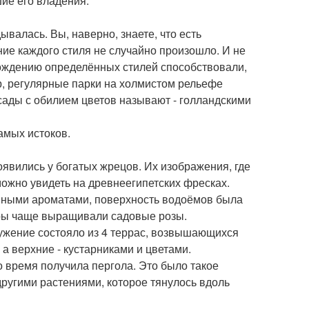
ие его владения.
валась. Вы, наверно, знаете, что есть
ие каждого стиля не случайно произошло. И не
рождению определённых стилей способствовали,
р, регулярные парки на холмистом рельефе
сады с обилием цветов называют - голландскими
амых истоков.
явились у богатых жрецов. Их изображения, где
можно увидеть на древнеегипетских фресках.
нными ароматами, поверхность водоёмов была
тры чаще выращивали садовые розы.
ужение состояло из 4 террас, возвышающихся
а верхние - кустарниками и цветами.
о время получила пергола. Это было такое
ругими растениями, которое тянулось вдоль