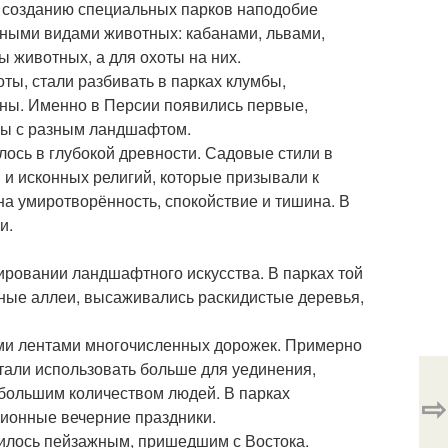
 созданию специальных парков наподобие
чными видами животных: кабанами, львами,
 животных, а для охоты на них.
ты, стали разбивать в парках клумбы,
аны. Именно в Персии появились первые,
ны с разным ландшафтом.
илось в глубокой древности. Садовые стили в
и исконных религий, которые призывали к
а умиротворённость, спокойствие и тишина. В
и.
ировании ландшафтного искусства. В парках той
рные аллеи, высаживались раскидистые деревья,
ыми лентами многочисленных дорожек. Примерно
стали использовать больше для уединения,
 большим количеством людей. В парках
⇨
ионные вечерние праздники.
енилось пейзажным, пришедшим с Востока.