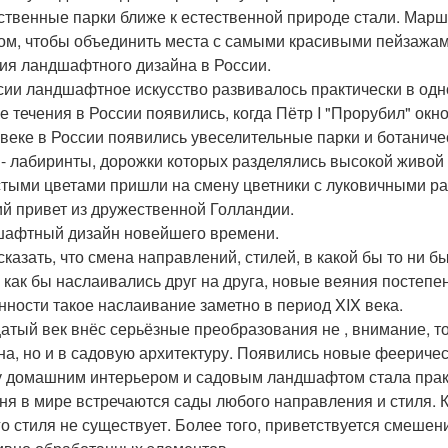
твенные парки ближе к естественной природе стали. Марш
ом, чтобы объединить места с самыми красивыми пейзажам
ия ландшафтного дизайна в России.
сии ландшафтное искусство развивалось практически в одн
е течения в России появились, когда Пётр I "Прорубил" окно
i веке в России появились увеселительные парки и ботани
 - лабиринты, дорожки которых разделялись высокой живой
тыми цветами пришли на смену цветники с луковичными ра
кий привет из дружественной Голландии.
афтный дизайн новейшего времени.
сказать, что смена направлений, стилей, в какой бы то ни б
 как бы наслаивались друг на друга, новые веяния постепе
нности такое наслаивание заметно в период XIX века.
атый век внёс серьёзные преобразования не , внимание, т
на, но и в садовую архитектуру. Появились новые фееричес
 домашним интерьером и садовым ландшафтом стала практ
ня в мире встречаются сады любого направления и стиля. К
го стиля не существует. Более того, приветствуется смешен