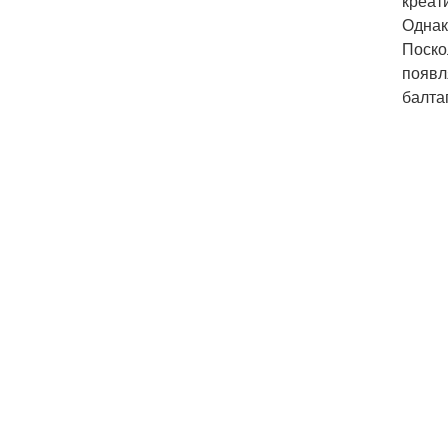
креат
Однак
Поско
появл
балта