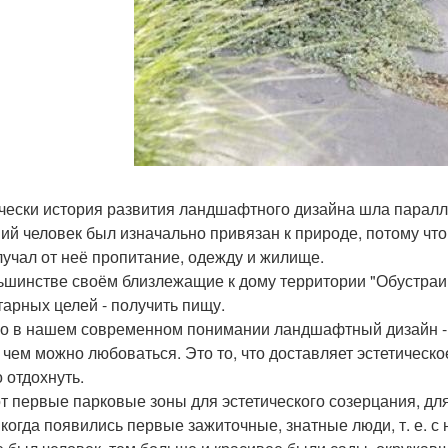
чески история развития ландшафтного дизайна шла паралле
ий человек был изначально привязан к природе, потому что 
лучал от неё пропитание, одежду и жилище.
ьшинстве своём близлежащие к дому территории "Обустраив
тарных целей - получить пищу.
о в нашем современном понимании ландшафтный дизайн - эт
 чем можно любоваться. Это то, что доставляет эстетическое
 отдохнуть.
от первые парковые зоны для эстетического созерцания, дл
, когда появились первые зажиточные, знатные люди, т. е. с