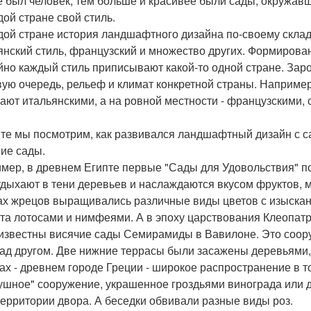
е был человек, тем больше и красивее были сады, окружавш
дой стране свой стиль.
дой стране история ландшафтного дизайна по-своему склады
янский стиль, французский и множество других. Формирован
йно каждый стиль приписывают какой-то одной стране. За
вую очередь, рельеф и климат конкретной страны. Наприме
ают итальянскими, а на ровной местности - французскими, 
те мы посмотрим, как развивался ландшафтный дизайн с с
ие сады.
мер, в древнем Египте первые "Сады для Удовольствия" по
тдыхают в тени деревьев и наслаждаются вкусом фруктов, 
ах жрецов выращивались различные виды цветов с изыска
та лотосами и нимфеями. А в эпоху царствования Клеопа
известны висячие сады Семирамиды в Вавилоне. Это соор
над другом. Две нижние террасы были засажены деревьями, 
ах - древнем городе Греции - широкое распространение в т
ушное" сооружение, украшенное гроздьями винограда или д
территории двора. А беседки обвивали разные виды роз.