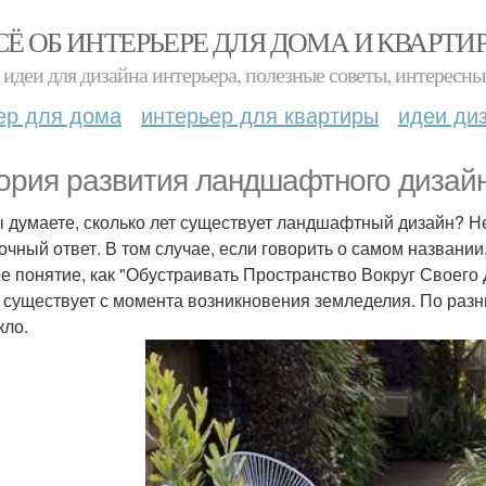
СЁ ОБ ИНТЕРЬЕРЕ ДЛЯ ДОМА И КВАРТИ
идеи для дизайна интерьера, полезные советы, интересны
ер для дома
интерьер для квартиры
идеи ди
ория развития ландшафтного дизайн
ы думаете, сколько лет существует ландшафтный дизайн? Не
очный ответ. В том случае, если говорить о самом названии,
ое понятие, как "Обустраивать Пространство Вокруг Своего
, существует с момента возникновения земледелия. По разн
кло.