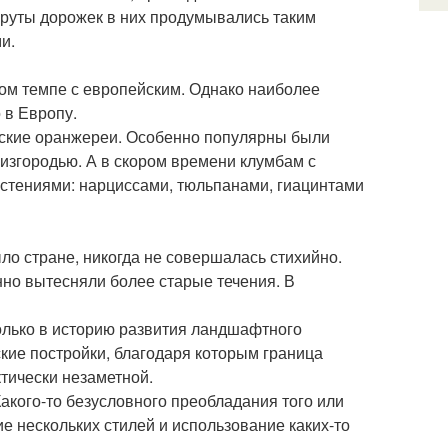
руты дорожек в них продумывались таким
и.
ом темпе с европейским. Однако наиболее
 в Европу.
ческие оранжереи. Особенно популярны были
 изгородью. А в скором времени клумбам с
стениями: нарциссами, тюльпанами, гиацинтами
ыло стране, никогда не совершалась стихийно.
нно вытесняли более старые течения. В
олько в историю развития ландшафтного
кие постройки, благодаря которым граница
ически незаметной.
акого-то безусловного преобладания того или
ие нескольких стилей и использование каких-то