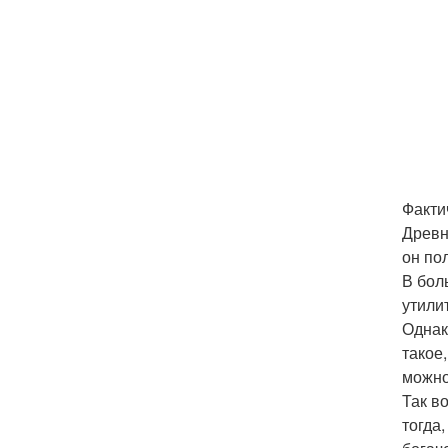
Факти
Древн
он по
В бол
утили
Однак
такое,
можно
Так в
тогда