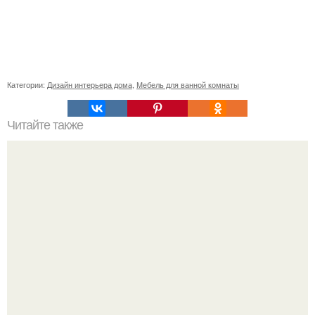
Категории:
Дизайн интерьера дома
,
Мебель для ванной комнаты
Читайте также
Ситник, или джункус - дерзкая современность.