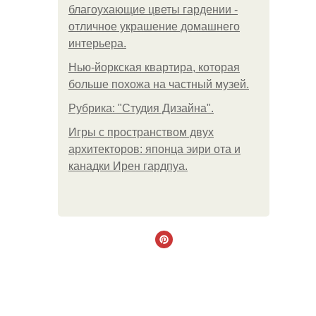
благоухающие цветы гардении -
отличное украшение домашнего
интерьера.
Нью-йоркская квартира, которая
больше похожа на частный музей.
Рубрика: "Студия Дизайна".
Игры с пространством двух
архитекторов: японца эири ота и
канадки Ирен гардпуа.