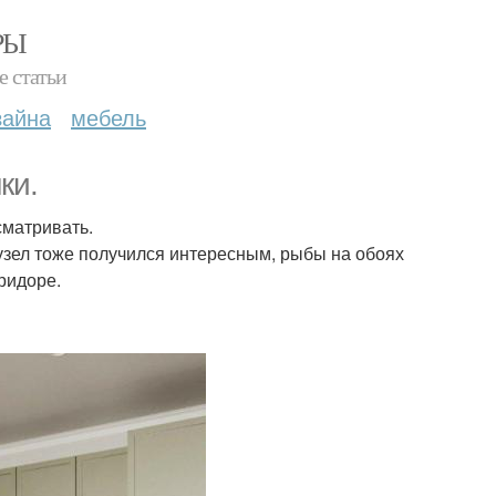
РЫ
е статьи
зайна
мебель
ки.
сматривать.
нузел тоже получился интересным, рыбы на обоях
ридоре.