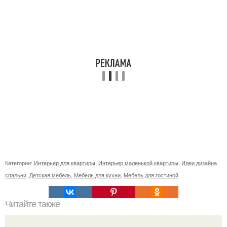
Категории:
Интерьер для квартиры
,
Интерьер маленькой квартиры
,
Идеи дизайна
спальни
,
Детская мебель
,
Мебель для кухни
,
Мебель для гостиной
Читайте также