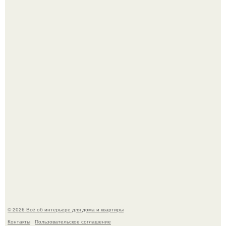
Готовясь к поездке, мы листали путеводители по городу
и наткнулись на фотографию белого дворца.
Квартира дипломата. Дизайнер Татьяна Сорокина -
Ильина создала классический интерьер для возрастной
пары в квартире площадью 82, 5 кв.
© 2026 Всё об интерьере для дома и квартиры
Контакты
Пользовательское соглашение