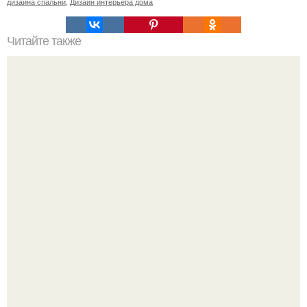
дизайна спальни
,
Дизайн интерьера дома
Читайте также
Ваза из бутылки. Приступаем к уроку
Почему в советских квартирах ставили сразу две