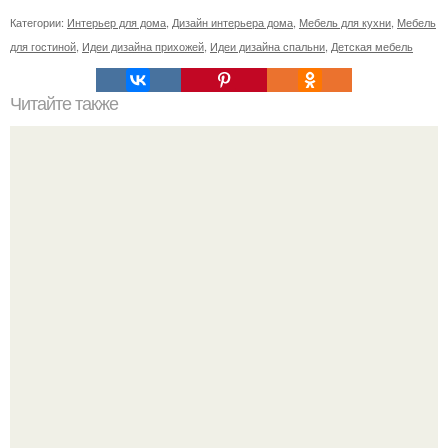
Категории:
Интерьер для дома
,
Дизайн интерьера дома
,
Мебель для кухни
,
Мебель
для гостиной
,
Идеи дизайна прихожей
,
Идеи дизайна спальни
,
Детская мебель
Читайте также
Cовмещенный или раздельный санузел. Если
планируете делать ремонт