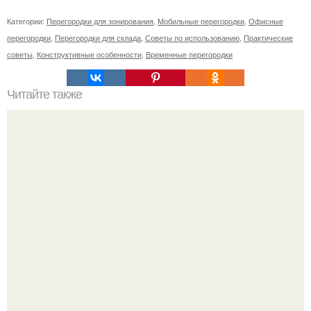
Категории:
Перегородки для зонирования
,
Мобильные перегородки
,
Офисные
перегородки
,
Перегородки для склада
,
Советы по использованию
,
Практические
советы
,
Конструктивные особенности
,
Временные перегородки
Читайте также
Плитка для печки в доме. Плитка для печи и камина -
какую выбрать и какой лучше обложить печь в доме.