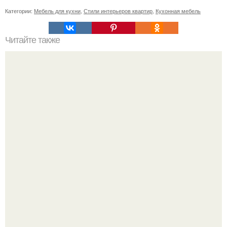
Категории:
Мебель для кухни
,
Стили интерьеров квартир
,
Кухонная мебель
Читайте также
Ваза из бутылки. Приступаем к уроку