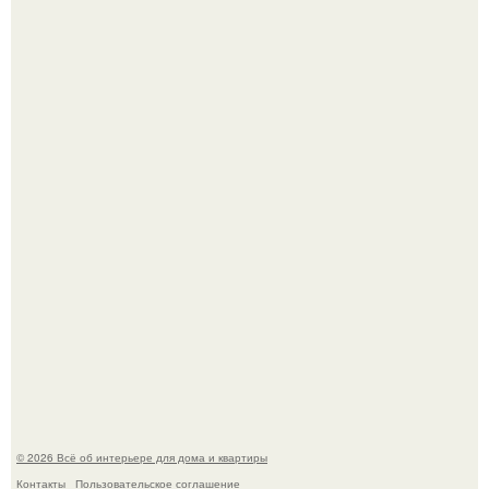
Три года назад мы купили борщевичное поле и
придумали мечту!
Стильная квартира в светлых приятных тонах.
© 2026 Всё об интерьере для дома и квартиры
Контакты
Пользовательское соглашение