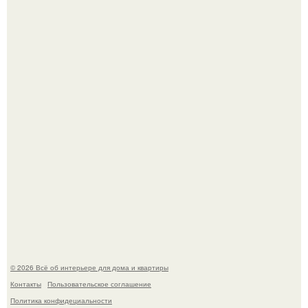
69-Летний житель Италии создал фальшивый античный
амфитеатр и долгое время успешно выдавал его за
настоящее историческое наследие.
Сокровища из Hoff.
© 2026 Всё об интерьере для дома и квартиры
Контакты
Пользовательское соглашение
Политика конфидециальности