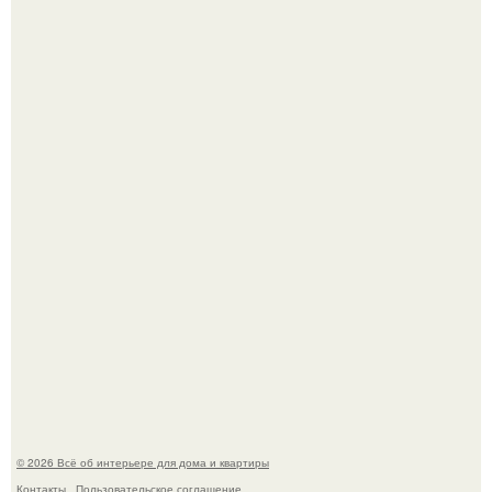
Визуализация квартиры в ЖК "Булычев".
Среди сосен. Этот дом словно вырос среди деревьев, и
жизнь здесь течет в собственном ритме - спокойно, без
спешки и лишнего шума.
© 2026 Всё об интерьере для дома и квартиры
Контакты
Пользовательское соглашение