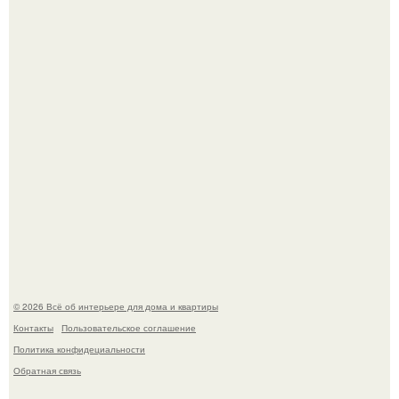
Литературная Москва. Дома - музеи писателей.
Это жилой комплекс в Париже, в пригороде нуази - ле -
гран.
© 2026 Всё об интерьере для дома и квартиры
Контакты
Пользовательское соглашение
Политика конфидециальности
Обратная связь