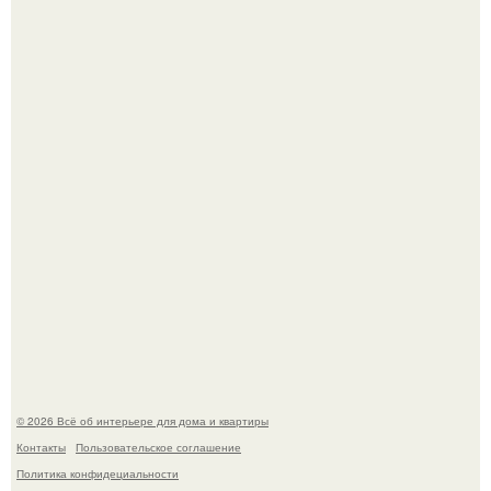
Невеста без права выбора: как показ Samuel Cirnansck
2012 года превратил подиум в манифест против
принуждения.
Сокровища из Hoff.
© 2026 Всё об интерьере для дома и квартиры
Контакты
Пользовательское соглашение
Политика конфидециальности