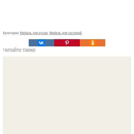
Категории:
Мебель для кухни
,
Мебель для гостиной
Читайте также
Васту по цветам. Секреты васту: цветовая гамма для
комнат.