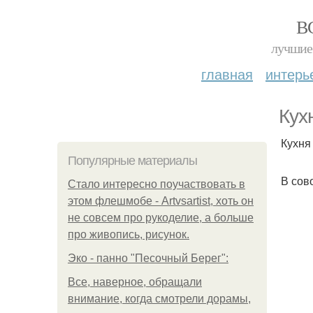
В
лучшие 
главная
интерь
Кух
Кухня
Популярные материалы
В сов
Стало интересно поучаствовать в
этом флешмобе - Artvsartist, хоть он
не совсем про рукоделие, а больше
про живопись, рисунок.
Эко - панно "Песочный Берег":
Все, наверное, обращали
внимание, когда смотрели дорамы,