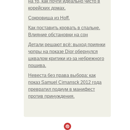
на то, как почти идеально чисто в
корейских домах.
Сокровища из Hoff.
Как поставить кровать в спальне.
Влияние обстановки на сон
Детали решают всё: выход приянки
чопры на показе Dior обернулся
шквалом критики из-за небрежного
пошива.
Невеста без права выбора: как
показ Samuel Cirnansck 2012 года
превратил подиум в манифест
против принуждения.