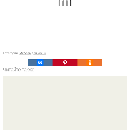
Категории:
Мебель для кухни
Читайте также
Васту по цветам. Секреты васту: цветовая гамма для
комнат.