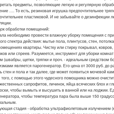
ретать предметы, позволяющие легкую и регулярную обработ
ение …. То есть, резиновая игрушка предпочтительнее тряп
очтительнее пластиковой. И не забывайте о дезинфекции л
ляции.
ок обработки помещений:
чала необходимо провести влажную уборку помещения с п
ого спектра действия: мытье пола, плинтусов, стен, потолка
помещениях квартиры. Чистку или стирку покрывал, ковров
ков или спреев. Разумеется, инструмент для уборки комна
м (швабры, щетки, тряпки и проч. - идеальным средством 
измами является парогенератор. Его цена от 3000 руб. до 
ь стен и пола и так далее, где может появиться мочевой кам
 того, с помощью этого чудесного помощника можно очистит
жественных сапрофитов, личинок, яйца всяческих блох и гли
оски, чтобы вымыть и высушить в ванной или на лоджии. Ед
енератора, чтобы температура пара была выше 150 градусо
мальным.
дующая стадия - обработка ультрафиолетовым излучением 