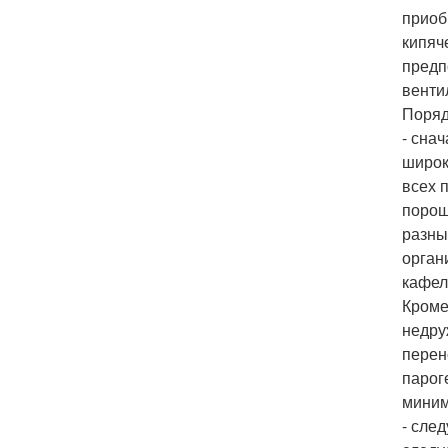
приоб
кипяч
предп
венти
Поряд
- сна
широк
всех 
порош
разны
орган
кафел
Кроме
недру
перен
парог
мини
- сле