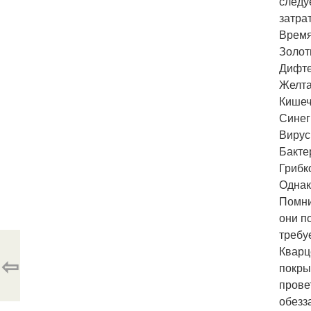
следу
затра
Время
Золот
Дифте
Желта
Кишечн
Синег
Вирус 
Бакте
Грибк
Однак
Помни
они п
требу
Кварц
⇦
покры
прове
обезз