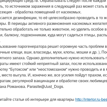
фицирующих средств. Обрабатывать следует после каждой п
ть, то источником заражения в следующий раз может стать
секция - обработка помещений от насекомых.
асается дезинфекции, то её целесообразно проводить в то 
иры. В периоды активного размножения насекомых желатель
тельно обработать не только животное, но уделить особое 
и, балкону, подоконникам, куда могут садиться птицы, расп
.
ьзование парогенератора решит огромную часть проблем в
очные клещи, вши, власоеды, мухи, клопы, мошки и др. ), По
ятного запаха. Однако дополнительно нужно использовать п
раты имеют стойкий неприятный запах, после использован
отку "Бутоксом" или "неостомозаном" нужно проводить и в 
, место выгула. И, конечно же, все усилия пойдут прахом, 
ратам, регулярной вакцинации и обработке своих любимцев 
ана Романова. Parasite@Just_Dogs.
итайте статьи об интерьере для квартиры
http://interior.ru-b