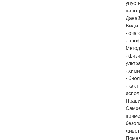
упуст
нанот
Давай
Виды 
- оча
- про
Метод
- физ
ультр
- хим
- био
- как
испол
Прави
Самое
приме
безоп
живот
Помня