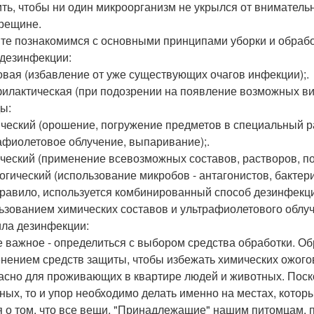
ить, чтобы ни один микроорганизм не укрылся от внимательн
рещине.
те познакомимся с основными принципами уборки и обработ
дезинфекции:
говая (избавление от уже существующих очагов инфекции);.
филактическая (при подозрении на появление возможных ви
ы:
ический (орошение, погружение предметов в специальный р
афиолетовое облучение, выпаривание);.
ический (применение всевозможных составов, растворов, п
логический (использование микробов - антагонистов, бактер
 правило, используется комбинированный способ дезинфекц
ьзованием химических составов и ультрафиолетового облуч
ла дезинфекции:
 важное - определиться с выбором средства обработки. О
нением средств защиты, чтобы избежать химических ожогов
асно для проживающих в квартире людей и животных. Поскол
ных, то и упор необходимо делать именно на местах, котор
 о том, что все вещи, "Принадлежащие" нашим питомцам, п