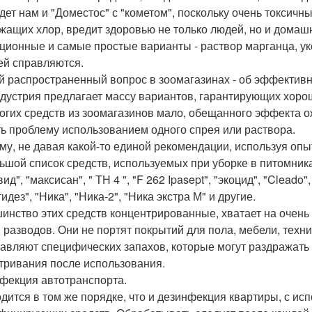
дет нам и "Доместос" с "кометом", поскольку очень токсичн
жащих хлор, вредит здоровью не только людей, но и домаш
ционные и самые простые варианты - раствор марганца, укс
ей справляются.
 распространенный вопрос в зоомагазинах - об эффективно
дустрия предлагает массу вариантов, гарантирующих хорош
огих средств из зоомагазинов мало, обещанного эффекта ож
ь проблему использованием одного спрея или раствора.
му, не давая какой-то единой рекомендации, используя опы
ьшой список средств, используемых при уборке в питомника
ид", "максисан", " ТН 4 ", "F 262 Ipasept", "экоцид", "Cleado
идез", "Ника", "Ника-2", "Ника экстра М" и другие.
инство этих средств концентрированные, хватает на очень 
, разводов. Они не портят покрытий для пола, мебели, техни
тавляют специфических запахов, которые могут раздражать
тривания после использования.
фекция автотранспорта.
дится в том же порядке, что и дезинфекция квартиры, с и