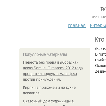
В
лучшие 
главная
интерь
Кто
(Как 
В пит
Популярные материалы
грибк
Невеста без права выбора: как
Основ
показ Samuel Cirnansck 2012 года
дезин
превратил подиум в манифест
против принуждения.
Кирпич в прихожей и на кухне
поклеила.
Сказочный дом художницы в