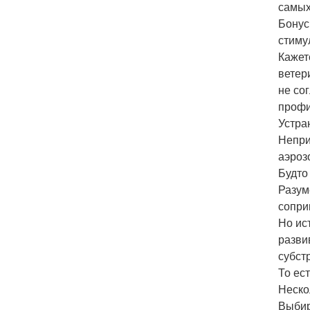
самых
Бонус
стиму
Кажет
ветер
не со
профи
Устра
Непри
аэроз
Будто
Разум
сопри
Но ис
разви
субст
То ес
Неско
Выбир