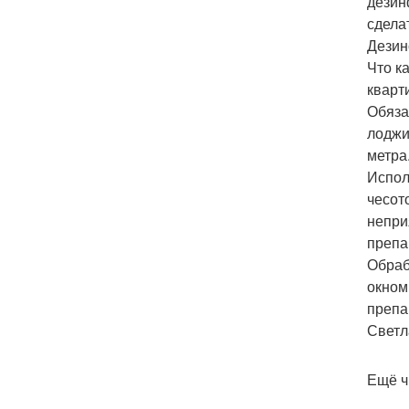
дезин
сдела
Дезин
Что к
кварт
Обяза
лоджи
метра
Испол
чесот
непри
препа
Обраб
окном
препа
Светл
Ещё ч