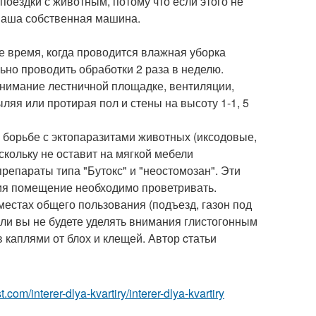
оездки с животным, потому что если этого не
 ваша собственная машина.
же время, когда проводится влажная уборка
но проводить обработки 2 раза в неделю.
внимание лестничной площадке, вентиляции,
ыляя или протирая пол и стены на высоту 1-1, 5
 борьбе с эктопаразитами животных (иксодовые,
скольку не оставит на мягкой мебели
репараты типа "Бутокс" и "неостомозан". Эти
ия помещение необходимо проветривать.
местах общего пользования (подъезд, газон под
если вы не будете уделять внимания глистогонным
каплями от блох и клещей. Автор cтатьи
est.com/interer-dlya-kvartiry/interer-dlya-kvartiry