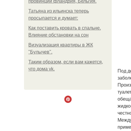
провинции фландрия, Бельгия.
Татьяна из ильинска теперь
просыпается и думает:
Как поставить кровать в спальне.
Влияние обстановки на сон
Визуализация квартиры в ЖК
"Булычев".
Таким образом, если вам кажется,
что дома vk.
Под д
забол
Произ
туале
обеща
жидко
честн
Между
приме