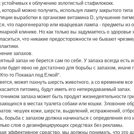
 устойчивых к облучению золотистый стафилококк.
, который можно получить, используя лампу закрытого типа 
ляции выработки в организме витамина D, улучшение пигм
ся, что парогенератор или кварцевая лампа - предметы из 
инарной клинике. Но как только вы задумаетесь о здоровье 
гласиться, что никакие предосторожности не бывают чрезме
лактики.
нение запахов.
ятный запах не берется сам по себе. У запаха всегда есть 
оли будет явно не достаточно для борьбы с запахом, иначе по
 Кто-то Покакал под Елкой".
еется, может пахнуть шерсть животного, а со временем все
касается питомец, будут иметь его непередаваемый запах.
точником запаха может быть продукт жизнедеятельности гр
вающихся в местах туалета собаки или кошки. Зловоние об
ратов: чешуек кожи, шерсти, выделений, испражнений, отб
ть, борьба с запахом должна начинаться с определения его
лько слов о дезинфицирующих средствах без рекламы.
ая эффективное средство, мы должны понимать, что это дал