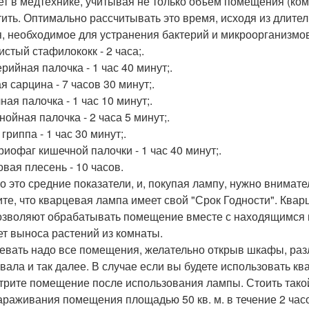
ет в медтехнике, учитывая не только объем помещения (комн
тить. Оптимально рассчитывать это время, исходя из длител
, необходимое для устранения бактерий и микроорганизмо
истый стафилококк - 2 часа;.
рийная палочка - 1 час 40 минут;.
я сарцина - 7 часов 30 минут;.
ая палочка - 1 час 10 минут;.
нойная палочка - 2 часа 5 минут;.
гриппа - 1 час 30 минут;.
риофаг кишечной палочки - 1 час 40 минут;.
овая плесень - 10 часов.
о это средние показатели, и, покупая лампу, нужно внимате
те, что кварцевая лампа имеет свой "Срок Годности". Ква
озволяют обрабатывать помещение вместе с находящимся в
ет выноса растений из комнаты.
евать надо все помещения, желательно открыв шкафы, раз
вала и так далее. В случае если вы будете использовать кв
трите помещение после использования лампы. Стоить такой
араживания помещения площадью 50 кв. м. в течение 2 часов,