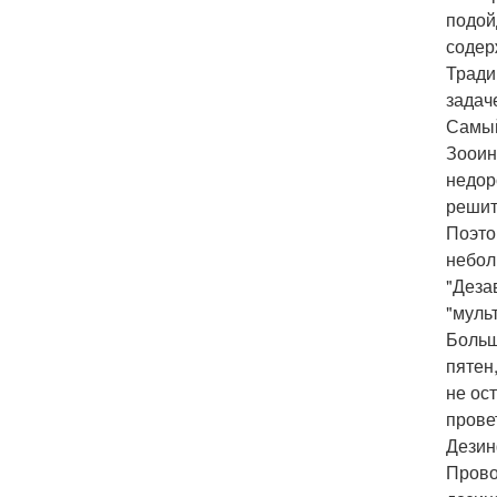
подой
содер
Тради
задач
Самый
Зооин
недор
решит
Поэто
небол
"Дезав
"мульт
Больш
пятен
не ос
прове
Дезин
Прово