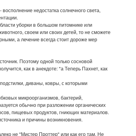
- восполнение недостатка солнечного света,
ентации.
области уборки в большом питомнике или
животного, своем или своих детей, то не сможете
рными, а лечение всегда стоит дороже мер
источник. Поэтому одной только сосновой
лучится, как в анекдоте: "а Теперь Пахнет, как
 подстилки, диваны, ковры, с которыми
ибковых микроорганизмов, бактерий,
разуется обычно при разложении органических
росов, пищевых продуктов, гниющих материалов.
 источника и причины возникновения.
еко не "Мистер Проттер" или как его там. Не