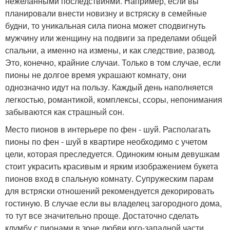
нежеланными последствиями. Например, если вы
планировали внести новизну и встряску в семейные
будни, то уникальная сила пиона может сподвигнуть
мужчину или женщину на подвиги за пределами общей
спальни, а именно на измены, и как следствие, развод.
Это, конечно, крайние случаи. Только в том случае, если
пионы не долгое время украшают комнату, они
однозначно идут на пользу. Каждый день наполняется
легкостью, романтикой, комплексы, ссоры, непонимания
забываются как страшный сон.
Место пионов в интерьере по фен - шуй. Располагать
пионы по фен - шуй в квартире необходимо с учетом
цели, которая преследуется. Одиноким юным девушкам
стоит украсить красивым и ярким изображением букета
пионов вход в спальную комнату. Супружеским парам
для встряски отношений рекомендуется декорировать
гостиную. В случае если вы владелец загородного дома,
то тут все значительно проще. Достаточно сделать
клумбу с пионами в зоне любви юго-западной части