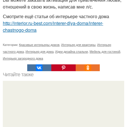
отношений в свою жизнь, написав мне л/с.
Смотрите ещё статьи об интерьере частного дома
http://interior.ru-best.com/interer-dlya-doma/interer-
chastnogo-doma
Категории:
Красивые интерьеры домов
,
Интерьер для квартиры
,
Интерьер
частного дома
,
Интерьер для дома
,
Идеи дизайна спальни
,
Мебель для гостиной
,
Интерьер загородного дома
Читайте также
Панки русского севера.