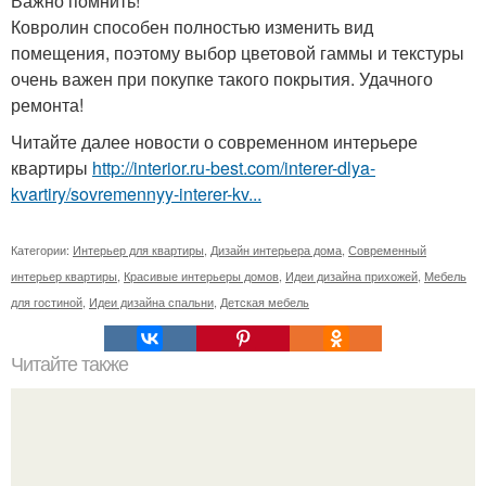
Важно помнить!
Ковролин способен полностью изменить вид
помещения, поэтому выбор цветовой гаммы и текстуры
очень важен при покупке такого покрытия. Удачного
ремонта!
Читайте далее новости о современном интерьере
квартиры
http://interior.ru-best.com/interer-dlya-
kvartiry/sovremennyy-interer-kv...
Категории:
Интерьер для квартиры
,
Дизайн интерьера дома
,
Современный
интерьер квартиры
,
Красивые интерьеры домов
,
Идеи дизайна прихожей
,
Мебель
для гостиной
,
Идеи дизайна спальни
,
Детская мебель
Читайте также