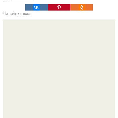
Читайте также
Значение картина с волками. В том случае, если вы
любите вышивать, то наверняка задумывались о том,
что означает та или иная вышитая вами картина.