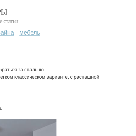
РЫ
е статьи
зайна
мебель
браться за спальню.
егком классическом варианте, с распашной
.
.