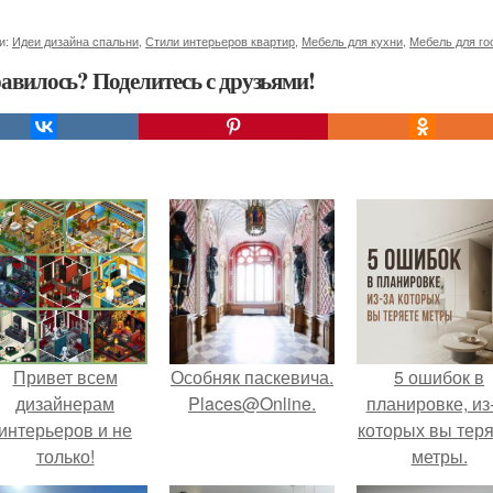
и:
Идеи дизайна спальни
,
Стили интерьеров квартир
,
Мебель для кухни
,
Мебель для го
авилось? Поделитесь с друзьями!
Привет всем
Особняк паскевича.
5 ошибок в
дизайнерам
Places@Online.
планировке, из
интерьеров и не
которых вы тер
только!
метры.