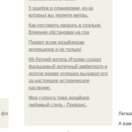
5 ошибок в планировке, из-за
которых вы теряете метры.
Как поставить кровать в спальне.
Влияние обстановки на сон
Привет всем дизайнерам
интерьеров и не только!
69-Летний житель Италии создал
фальшивый античный амфитеатр и
долгое время успешно выдавал его
за настоящее историческое
наследие.
Моя супруга тоже дизайнер
любимый стиль - Прованс.
⇦
Легка
А вам