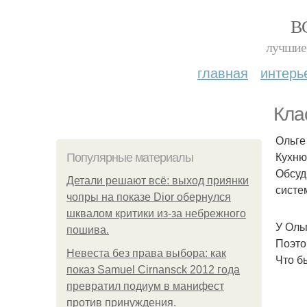
В
лучшие 
главная
интерь
Кла
Ольге
Кухню
Популярные материалы
Обсуд
Детали решают всё: выход приянки
систе
чопры на показе Dior обернулся
шквалом критики из-за небрежного
У Оль
пошива.
Поэто
Невеста без права выбора: как
Что б
показ Samuel Cirnansck 2012 года
превратил подиум в манифест
против принуждения.