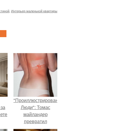
стиной
,
Интерьер маленькой квартиры
"Проиллюстрированные
-за
Люди": Томас
яете
майландер
превратил
солнечные ожоги в