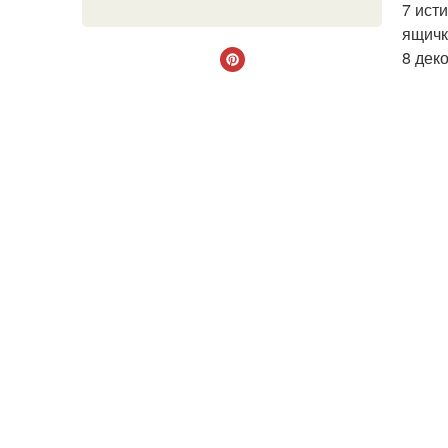
7 ист
ящичк
8 дек