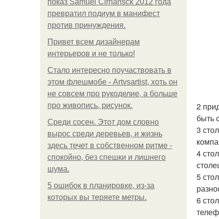
показ Samuel Cirnansck 2012 года
превратил подиум в манифест
против принуждения.
Привет всем дизайнерам
интерьеров и не только!
Стало интересно поучаствовать в
этом флешмобе - Artvsartist, хоть он
не совсем про рукоделие, а больше
2 при
про живопись, рисунок.
быть 
Среди сосен. Этот дом словно
3 сто
вырос среди деревьев, и жизнь
компа
здесь течет в собственном ритме -
4 сто
спокойно, без спешки и лишнего
столеш
шума.
5 сто
5 ошибок в планировке, из-за
разно
которых вы теряете метры.
6 сто
телеф