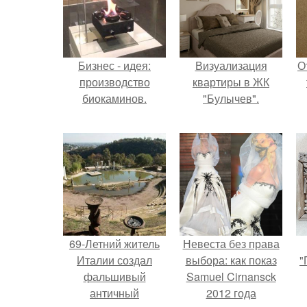
Бизнес - идея:
Визуализация
О
производство
квартиры в ЖК
биокаминов.
"Булычев".
69-Летний житель
Невеста без права
Италии создал
выбора: как показ
"
фальшивый
Samuel Cirnansck
античный
2012 года