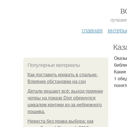
В
лучшие 
главная
интерь
Каз
Оказы
библи
Популярные материалы
Какие
Как поставить кровать в спальне.
1 обе
Влияние обстановки на сон
понят
Детали решают всё: выход приянки
чопры на показе Dior обернулся
шквалом критики из-за небрежного
пошива.
Невеста без права выбора: как