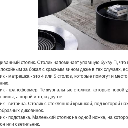
диванный столик. Столик напоминает упавшую букву П, что 
спокойным за бокал с красным вином даже в тех случаях, е
лик - матрешка - это 4 или 5 столов, которые помогут и мес
нию.
лик - трансформер. Те журнальные столики, которые порой 
ницы, а порой и то, и другое.
лик - витрина. Столик с стеклянной крышкой, под которой н
образных диковинок.
лик - подставка. Маленький столик на одной ножке, на кот
он или светильник.