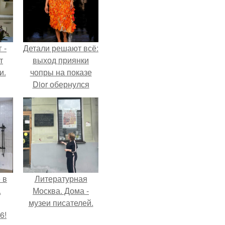
 -
Детали решают всё:
т
выход приянки
и.
чопры на показе
Dior обернулся
шквалом критики
из-за небрежного
пошива.
 в
Литературная
.
Москва. Дома -
музеи писателей.
6!