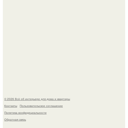
обернулся шквалом критики из-за небрежного пошива.
Невеста без права выбора: как показ Samuel Cirnansck
2012 года превратил подиум в манифест против
принуждения.
© 2026 Всё об интерьере для дома и квартиры
Контакты
Пользовательское соглашение
Политика конфидециальности
Обратная связь