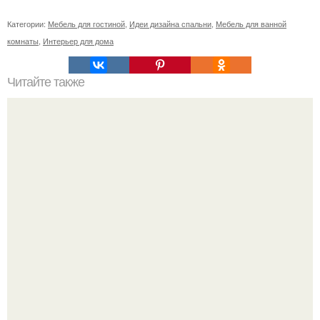
Категории:
Мебель для гостиной
,
Идеи дизайна спальни
,
Мебель для ванной
комнаты
,
Интерьер для дома
Читайте также
Шкаф купе в прихожую с обувницей. Закрытые модели