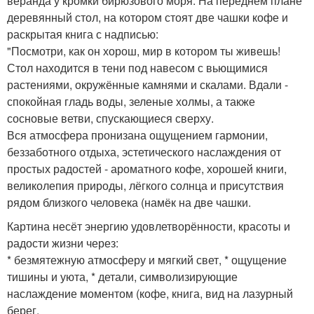
веранда у кромки бирюзового моря. На переднем плане
деревянный стол, на котором стоят две чашки кофе и
раскрытая книга с надписью:
"Посмотри, как он хорош, мир в котором ты живешь!
Стол находится в тени под навесом с вьющимися
растениями, окружённые камнями и скалами. Вдали -
спокойная гладь воды, зеленые холмы, а также
сосновые ветви, спускающиеся сверху.
Вся атмосфера пронизана ощущением гармонии,
беззаботного отдыха, эстетического наслаждения от
простых радостей - ароматного кофе, хорошей книги,
великолепия природы, лёгкого солнца и присутствия
рядом близкого человека (намёк на две чашки.
Картина несёт энергию удовлетворённости, красоты и
радости жизни через:
* безмятежную атмосферу и мягкий свет, * ощущение
тишины и уюта, * детали, символизирующие
наслаждение моментом (кофе, книга, вид на лазурный
берег.