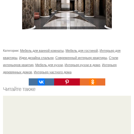
Категории:
Мебель для ванной комнаты
,
Мебель для гостиной
,
Интерьер для
квартиры
,
Идеи дизайна спальни
,
Современный интерьер квартиры
,
Стили
интерьеров квартир
,
Мебель для кухни
,
Интерьер кухни в доме
,
Интерьер
деревянных домов
,
Интерьер частного дома
Читайте также