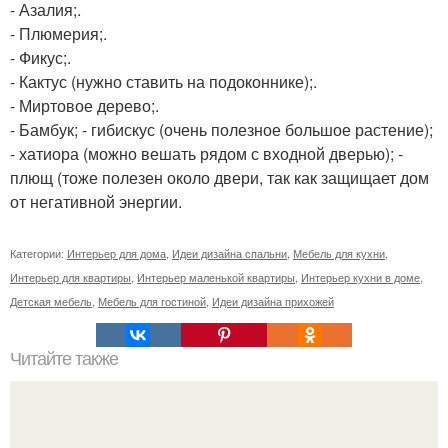
- Азалия;.
- Плюмерия;.
- Фикус;.
- Кактус (нужно ставить на подоконнике);.
- Миртовое дерево;.
- Бамбук; - гибискус (очень полезное большое растение);
- хатиора (можно вешать рядом с входной дверью); -
плющ (тоже полезен около двери, так как защищает дом
от негативной энергии.
Категории:
Интерьер для дома
,
Идеи дизайна спальни
,
Мебель для кухни
,
Интерьер для квартиры
,
Интерьер маленькой квартиры
,
Интерьер кухни в доме
,
Детская мебель
,
Мебель для гостиной
,
Идеи дизайна прихожей
Читайте также