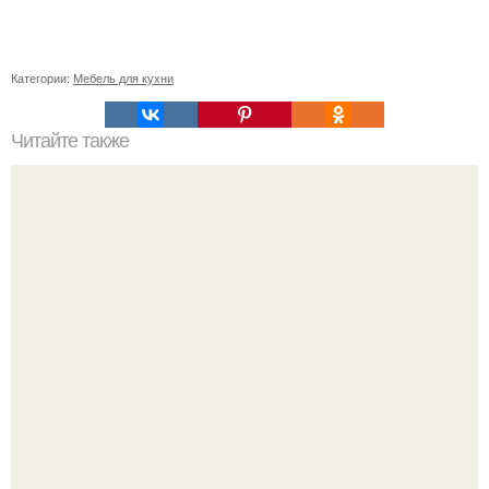
Категории:
Мебель для кухни
Читайте также
Резьба по дереву в стиле барокко. Резьба по дереву:
стилистические направления и характерные узоры.