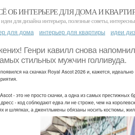
СЁ ОБ ИНТЕРЬЕРЕ ДЛЯ ДОМА И КВАРТИ
идеи для дизайна интерьера, полезные советы, интересны
ер для дома
интерьер для квартиры
идеи ди
жених! Генри кавилл снова напомнил
самых стильных мужчин голливуда.
 появился на скачках Royal Ascot 2026 и, кажется, идеальн
риятия.
 Ascot - это не просто скачки, а одна из самых престижных 
 дресс - код соблюдают едва ли не строже, чем на королев
ях и шляпках, а джентльмены обязаны носить костюмы, жил