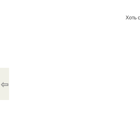
Хоть 
⇦