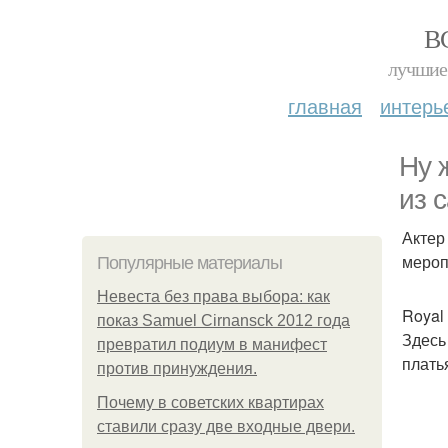
В
лучшие 
главная
интерь
Ну 
из 
Актер
мероп
Популярные материалы
Невеста без права выбора: как
Royal
показ Samuel Cirnansck 2012 года
Здесь
превратил подиум в манифест
плать
против принуждения.
Почему в советских квартирах
ставили сразу две входные двери.