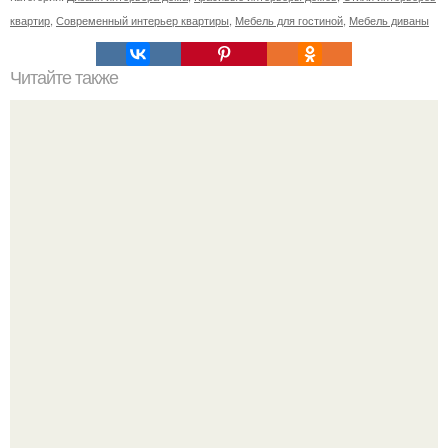
квартир
,
Современный интерьер квартиры
,
Мебель для гостиной
,
Мебель диваны
Читайте также
"Травиата" санктъ - Петербургъ опера.