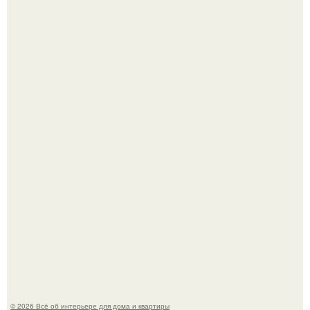
Привет всем дизайнерам интерьеров и не только!
5 ошибок в планировке, из-за которых вы теряете метры.
© 2026 Всё об интерьере для дома и квартиры