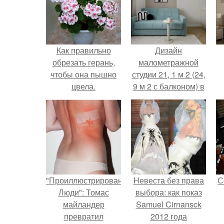
Как правильно
Дизайн
обрезать герань,
малометражной
чтобы она пышно
студии 21, 1 м 2 (24,
цвела.
9 м 2 с балконом) в
Краснодаре.
"Проиллюстрированные
Невеста без права
С
Люди": Томас
выбора: как показ
майландер
Samuel Cirnansck
превратил
2012 года