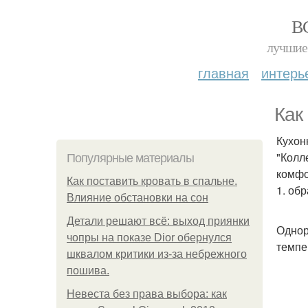
В
лучшие 
главная
интерь
Как
Кухон
"Колл
Популярные материалы
комфо
Как поставить кровать в спальне.
1. об
Влияние обстановки на сон
Детали решают всё: выход приянки
Однор
чопры на показе Dior обернулся
темпе
шквалом критики из-за небрежного
пошива.
Невеста без права выбора: как