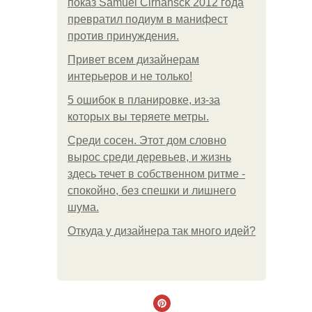
показ Samuel Cirnansck 2012 года
превратил подиум в манифест
против принуждения.
Привет всем дизайнерам
интерьеров и не только!
5 ошибок в планировке, из-за
которых вы теряете метры.
Среди сосен. Этот дом словно
вырос среди деревьев, и жизнь
здесь течет в собственном ритме -
спокойно, без спешки и лишнего
шума.
Откуда у дизайнера так много идей?