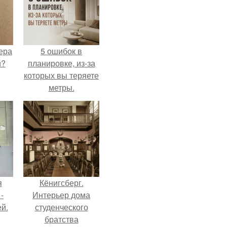
ера
5 ошибок в
й?
планировке, из-за
которых вы теряете
метры.
я
Кёнигсберг.
-
Интерьер дома
й.
студенческого
братства