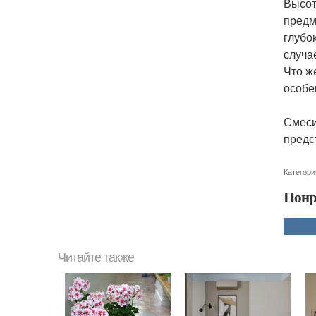
Высот
предм
глубо
случа
Что ж
особе
Смеси
предс
Категори
Понр
Читайте также