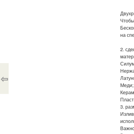
Двухр
Чтобы
Беско
на сп
2. сд
матер
Силум
Нержа
⇦
Латун
Меди;
Керам
Пласт
3. ра
Излив
испол
Важно