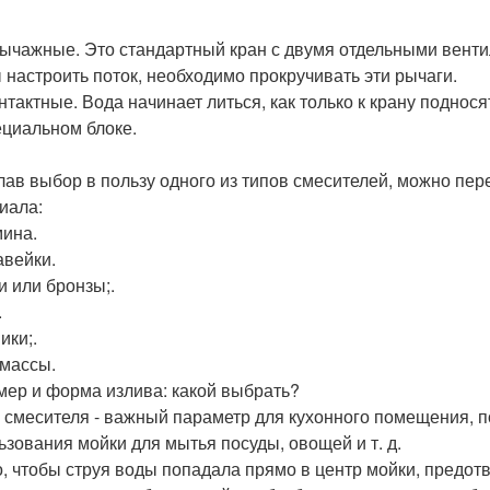
ычажные. Это стандартный кран с двумя отдельными вентил
 настроить поток, необходимо прокручивать эти рычаги.
нтактные. Вода начинает литься, как только к крану поднос
ециальном блоке.
елав выбор в пользу одного из типов смесителей, можно пер
иала:
ина.
вейки.
и или бронзы;.
.
ики;.
массы.
змер и форма излива: какой выбрать?
 смесителя - важный параметр для кухонного помещения, п
ьзования мойки для мытья посуды, овощей и т. д.
, чтобы струя воды попадала прямо в центр мойки, предот