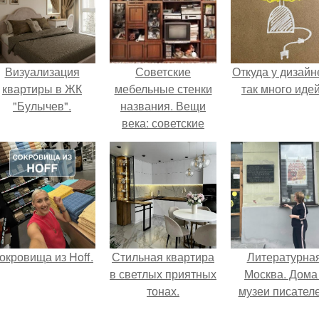
Визуализация
Советские
Откуда у дизайн
квартиры в ЖК
мебельные стенки
так много иде
"Булычев".
названия. Вещи
века: советские
стенки 80-х.
окровища из Hoff.
Стильная квартира
Литературна
в светлых приятных
Москва. Дома 
тонах.
музеи писателе