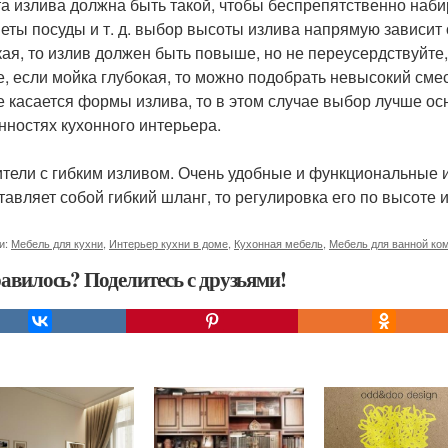
а излива должна быть такой, чтобы беспрепятственно наби
еты посуды и т. д. выбор высоты излива напрямую зависит о
кая, то излив должен быть повыше, но не переусердствуйте,
е, если мойка глубокая, то можно подобрать невысокий сме
е касается формы излива, то в этом случае выбор лучше о
нностях кухонного интерьера.
тели с гибким изливом. Очень удобные и функциональные из
тавляет собой гибкий шланг, то регулировка его по высоте 
и:
Мебель для кухни
,
Интерьер кухни в доме
,
Кухонная мебель
,
Мебель для ванной ко
авилось? Поделитесь с друзьями!