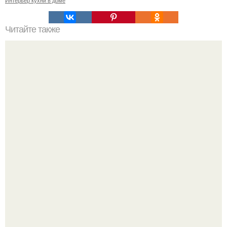
Интерьер кухни в доме
Читайте также
Советские мебельные стенки названия. Вещи века:
советские стенки 80-х.